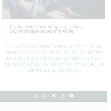
Psychanalyste, psychologue, psychiatre,
psychothérapeute : les différences
1
2
3
4
11
21
31
41
51
61
71
81
91
101
111
121
131
141
151
161
171
181
191
201
211
221
231
241
251
261
271
277
278
279
280
281
282
291
301
311
321
331
341
351
361
371
381
391
401
411
421
431
441
451
461
471
481
491
501
509
510
511
512