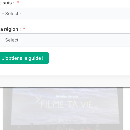
e suis :
a région :
Qu’est-ce qu’un agent économique ?
J'obtiens le guide !
VIE ÉTUDIANTE