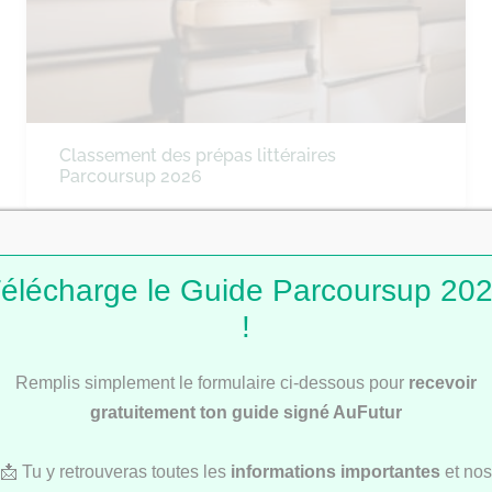
Classement des prépas littéraires
Parcoursup 2026
élécharge le Guide Parcoursup 20
CLASSEMENTS
!
Remplis simplement le formulaire ci-dessous pour
recevoir
gratuitement ton guide signé AuFutur
📩 Tu y retrouveras toutes les
informations importantes
et nos