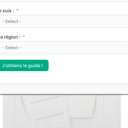
e suis :
a région :
Parcoursup : à quoi servent les algorithmes ?
J'obtiens le guide !
PARCOURSUP