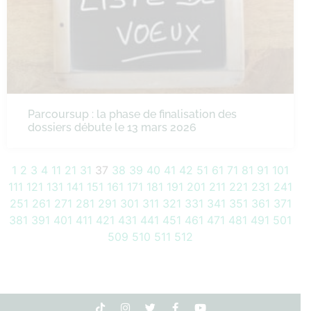
Parcoursup : la phase de finalisation des
dossiers débute le 13 mars 2026
1
2
3
4
11
21
31
37
38
39
40
41
42
51
61
71
81
91
101
111
121
131
141
151
161
171
181
191
201
211
221
231
241
251
261
271
281
291
301
311
321
331
341
351
361
371
381
391
401
411
421
431
441
451
461
471
481
491
501
509
510
511
512