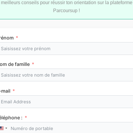
Le classement des meilleurs IFSI sur
meilleurs conseils pour réussir ton orientation sur la plateforme
Parcoursup 2026
Parcoursup !
rénom
Consulte tous nos classements
om de famille
Tous les articles
AuFutur
-mail
éléphone :
PARCOURSUP
United States +1