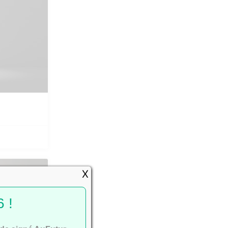
X
SSEMENTS
 !