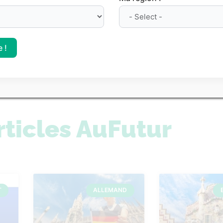
nt des prépas
Le classement des meill
es Parcoursup 2026
sur Parcoursup 2026
 !
 tous nos classements
rticles AuFutur
T
ALLEMAND