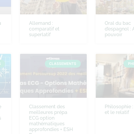
u
Allemand :
Oral du bac
comparatif et
d’espagnol : 
superlatif
pouvoir
S
CLASSEMENTS
PH
e
Classement des
Philosophie :
meilleures prépa
et le relatif
s
ECG option
mathématiques
approfondies + ESH