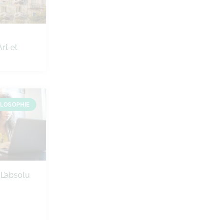
Art et
ILOSOPHIE
 L’absolu