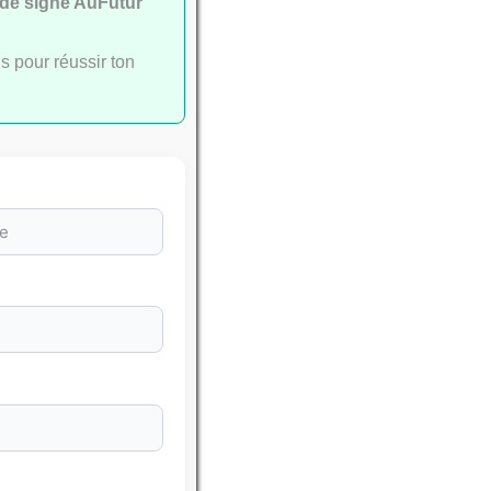
ide signé AuFutur
s pour réussir ton
leures
SSEMENTS