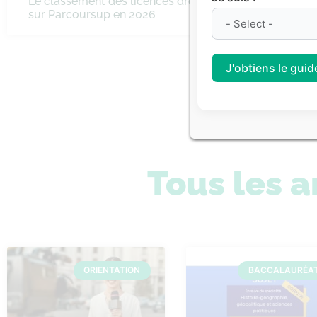
Le classement des licences droit
Classeme
sur Parcoursup en 2026
littérair
J'obtiens le guide
Consulte
Tous les a
ORIENTATION
BACCALAURÉA