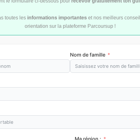
t le formulaire ci-dessous pour
recevoir gratuitement ton gu
as toutes les
informations importantes
et nos meilleurs conseil
orientation sur la plateforme Parcoursup !
ement des écoles
Le classement des meil
urs post-bac sur
prépas scientifiques sur
up 2026 (bac+3 et
Parcoursup en 2026
Nom de famille
CLASSEMENTS
CLA
Ma région :