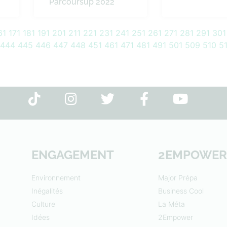
Parcoursup 2022
61
171
181
191
201
211
221
231
241
251
261
271
281
291
301
444
445
446
447
448
451
461
471
481
491
501
509
510
51
ENGAGEMENT
2EMPOWER
Environnement
Major Prépa
Inégalités
Business Cool
Culture
La Méta
Idées
2Empower