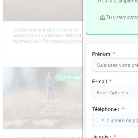
Remplis simplemen
📩 Tu y retrouver
Le classement des écoles de
Le class
commerce (bachelors, BBA et
d’ingénie
masters) sur Parcoursup 2026
Parcours
bac+5)
Prénom
CLASSEMENTS
E-mail
Téléphone :
Je suis :