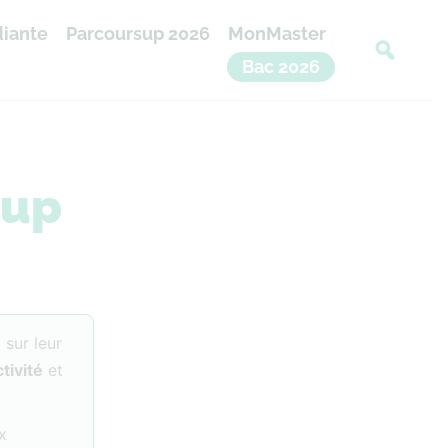
diante
Parcoursup 2026
MonMaster
Bac 2026
sup
 sur leur
ctivité
et
x