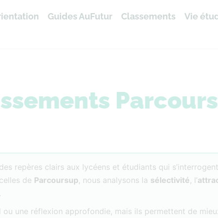
ientation
Guides AuFutur
Classements
Vie étu
assements Parcour
es repères clairs aux lycéens et étudiants qui s’interrogent
celles de
Parcoursup
, nous analysons la
sélectivité
, l’
attra
.
 ou une réflexion approfondie, mais ils permettent de mieu