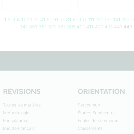
1
2
3
4
11
21
31
41
51
61
71
81
91
101
111
121
131
141
151
1
341
351
361
371
381
391
401
411
421
431
441
443
RÉVISIONS
ORIENTATION
Toutes les matières
Parcoursup
Méthodologie
Études Supérieures
Baccalauréat
Écoles de commerce
Bac de Français
Classements