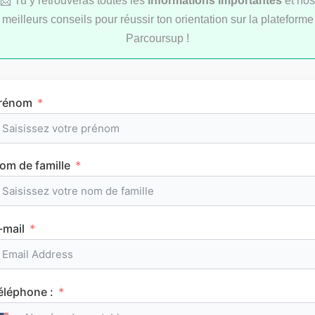
📩 Tu y retrouveras toutes les
informations importantes
et nos
Le classement des meilleurs IFSI sur
Parcoursup 2026
meilleurs conseils pour réussir ton orientation sur la plateforme
Parcoursup !
Consulte tous nos classements
rénom
om de famille
Tous les articles
AuFutur
-mail
éléphone :
RUSSE