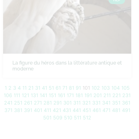
La figure du héros dans la littérature antique et
moderne
1
2
3
4
11
21
31
41
51
61
71
81
91
101
102
103
104
105
106
111
121
131
141
151
161
171
181
191
201
211
221
231
241
251
261
271
281
291
301
311
321
331
341
351
361
371
381
391
401
411
421
431
441
451
461
471
481
491
501
509
510
511
512