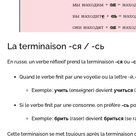
La terminaison -ся / -сь
En russe, un verbe réflexif prend la terminaison
-ся
ou
-
Quand le verbe finit par une voyelle ou la lettre -й
Exemple :
учить
(enseigner) devient
учиться
(
Si le verbe finit par une consonne, on préfère
-сь
pou
Exemple :
брить
(raser) devient
бриться
(se r
Cette terminaison se met toujours après la terminaison 