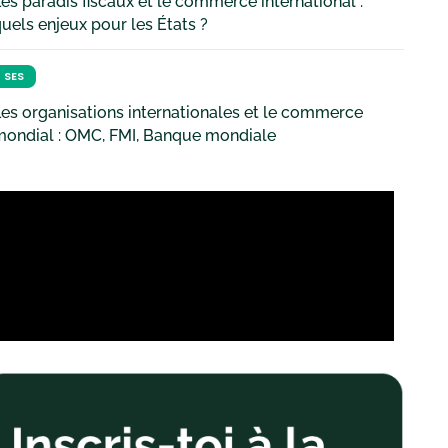
es paradis fiscaux et le commerce international :
uels enjeux pour les États ?
SES
es organisations internationales et le commerce
mondial : OMC, FMI, Banque mondiale