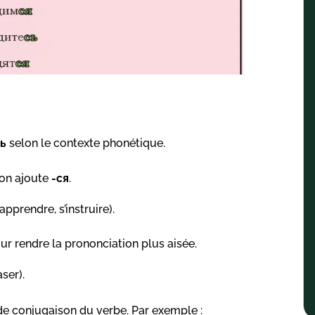
сь
selon le contexte phonétique.
, on ajoute
-ся
.
apprendre, s’instruire).
r rendre la prononciation plus aisée.
aser).
de conjugaison du verbe. Par exemple :