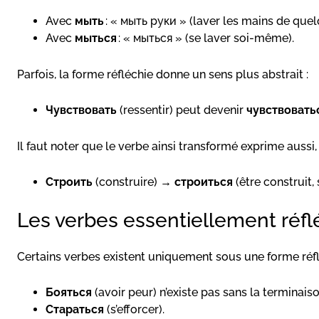
Avec
мыть
: « мыть руки » (laver les mains de quel
Avec
мыться
: « мыться » (se laver soi-même).
Parfois, la forme réfléchie donne un sens plus abstrait :
Чувствовать
(ressentir) peut devenir
чувствовать
Il faut noter que le verbe ainsi transformé exprime aussi,
Строить
(construire) →
строиться
(être construit, 
Les verbes essentiellement réfl
Certains verbes existent uniquement sous une forme réflé
Бояться
(avoir peur) n’existe pas sans la terminaiso
Стараться
(s’efforcer).