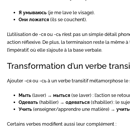
Я умываюсь
(je me lave le visage).
Они ложатся
(ils se couchent).
L’utilisation de -ся ou -сь n’est pas un simple détail phon
action réflexive. De plus, la terminaison reste la même à
l’impératif, où elle s’ajoute à la base verbale.
Transformation d’un verbe transit
Ajouter -ся ou -сь à un verbe transitif métamorphose le s
Мыть
(laver) →
мыться
(se laver) : l’action se retou
Одевать
(habiller) →
одеваться
(s’habiller) : le su
Учить
(enseigner/apprendre une matière) →
учить
Certains verbes modifient aussi leur complément :