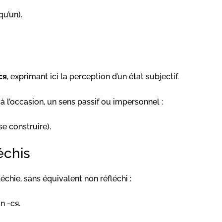
qu’un).
ся
, exprimant ici la perception d’un état subjectif.
 à l’occasion, un sens passif ou impersonnel :
se construire).
échis
chie, sans équivalent non réfléchi :
n -ся.