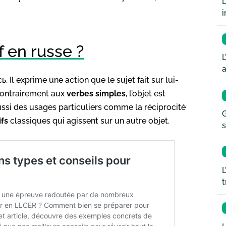
L
i
f en russe ?
L
a
ь. Il exprime une action que le sujet fait sur lui-
Contrairement aux
verbes simples
, l’objet est
aussi des usages particuliers comme la réciprocité
G
ifs
classiques qui agissent sur un autre objet.
s
L
t