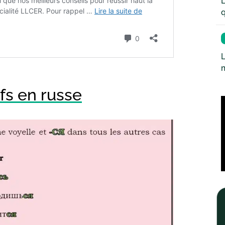
L
q
L
fs en russe