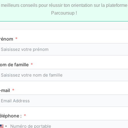
Le classement des meilleurs IFSI sur
meilleurs conseils pour réussir ton orientation sur la plateforme
Parcoursup 2026
Parcoursup !
Consulte tous nos classements
rénom
om de famille
Tous les articles
AuFutur
-mail
éléphone :
RUSSE
United States +1