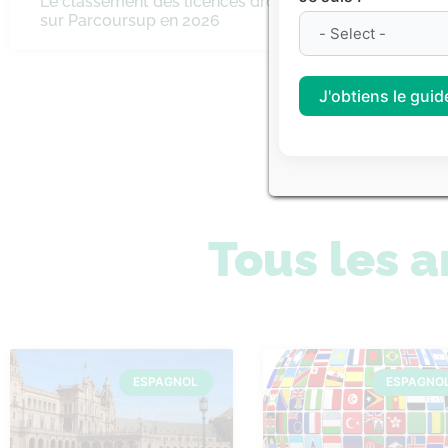
Le classement des licences droit
Classeme
sur Parcoursup en 2026
littérair
J'obtiens le guide
Consulte
Tous les a
ESPAGNOL
ESPAGNO