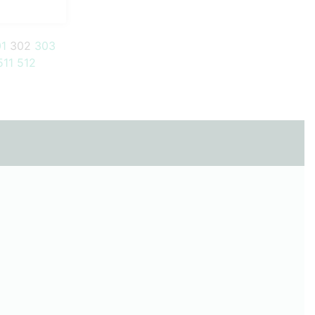
1
302
303
511
512