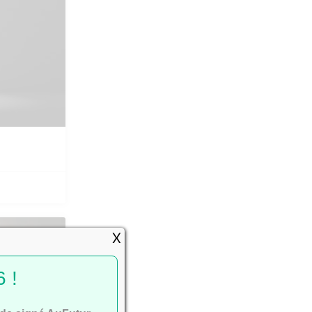
X
SSEMENTS
 !