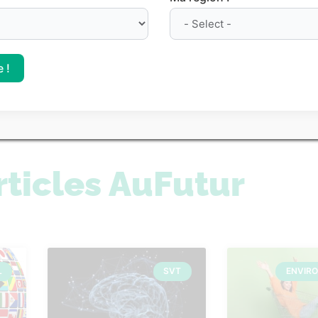
nt des prépas
Le classement des meill
es Parcoursup 2026
sur Parcoursup 2026
 !
 tous nos classements
rticles AuFutur
L
SVT
ENVIR