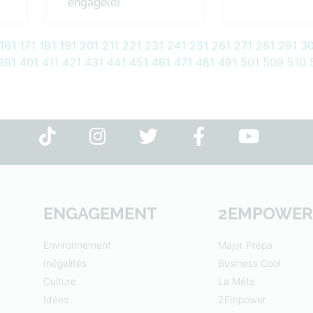
engagé(e)
161
171
181
191
201
211
221
231
241
251
261
271
281
291
30
391
401
411
421
431
441
451
461
471
481
491
501
509
510
ENGAGEMENT
2EMPOWER
Environnement
Major Prépa
Inégalités
Business Cool
Culture
La Méta
Idées
2Empower