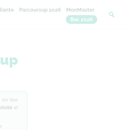
diante
Parcoursup 2026
MonMaster
Bac 2026
sup
 sur leur
ctivité
et
x