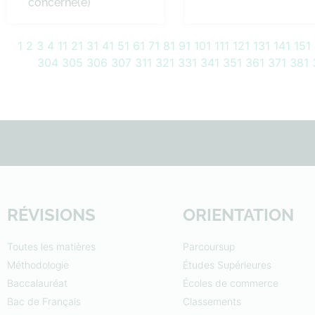
concerné(e)
1
2
3
4
11
21
31
41
51
61
71
81
91
101
111
121
131
141
151
304
305
306
307
311
321
331
341
351
361
371
381
RÉVISIONS
ORIENTATION
Toutes les matières
Parcoursup
Méthodologie
Études Supérieures
Baccalauréat
Écoles de commerce
Bac de Français
Classements