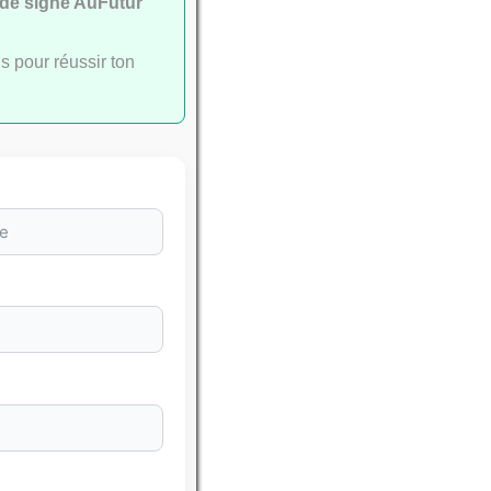
ide signé AuFutur
s pour réussir ton
leures
SSEMENTS