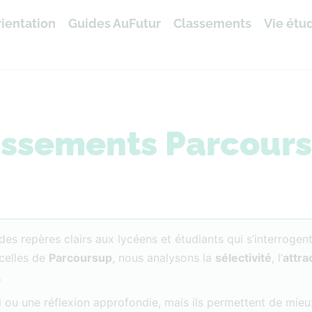
ientation
Guides AuFutur
Classements
Vie étu
assements Parcour
es repères clairs aux lycéens et étudiants qui s’interrogent
celles de
Parcoursup
, nous analysons la
sélectivité
, l’
attra
.
 ou une réflexion approfondie, mais ils permettent de mieu