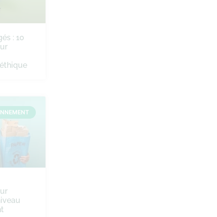
és : 10
ur
éthique
ONNEMENT
ur
niveau
t