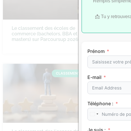
Remplis simplemen
📩 Tu y retrouver
Le classement des écoles de
Le class
commerce (bachelors, BBA et
d’ingénie
masters) sur Parcoursup 2026
Parcours
bac+5)
Prénom
CLASSEMENTS
E-mail
Téléphone :
Je suis :