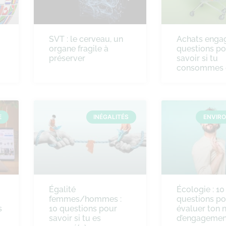
SVT : le cerveau, un
Achats engag
organe fragile à
questions po
préserver
savoir si tu
consommes 
E
INÉGALITÉS
ENVIR
Égalité
Écologie : 10
femmes/hommes :
questions po
s
10 questions pour
évaluer ton 
savoir si tu es
d’engagemen