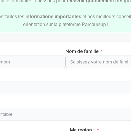
t le formulaire ci-dessous pour
recevoir gratuitement ton gu
as toutes les
informations importantes
et nos meilleurs conseil
orientation sur la plateforme Parcoursup !
ement des écoles
Le classement des meil
urs post-bac sur
prépas scientifiques sur
up 2026 (bac+3 et
Parcoursup en 2026
Nom de famille
CLASSEMENTS
CLA
Ma région :