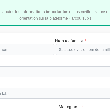
as toutes les
informations importantes
et nos meilleurs conseil
orientation sur la plateforme Parcoursup !
ement des écoles
Le classement des meil
urs post-bac sur
prépas scientifiques sur
up 2026 (bac+3 et
Parcoursup en 2026
Nom de famille
CLASSEMENTS
CLA
Ma région :