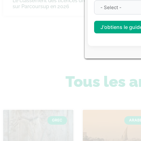
Le classement des licences droit
Classeme
sur Parcoursup en 2026
littérair
J'obtiens le guide
Consulte
Tous les a
GREC
ARAB