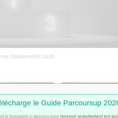
 nos classements 2026
PARCOURSUP
CLA
élécharge le Guide Parcoursup 2026
t le formulaire ci-dessous pour
recevoir gratuitement ton gu