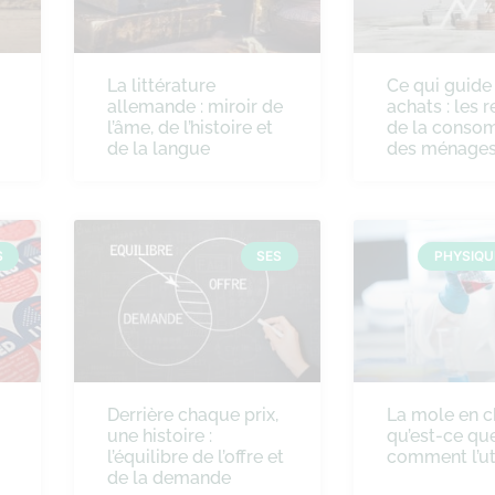
La littérature
Ce qui guide
allemande : miroir de
achats : les 
l’âme, de l’histoire et
de la conso
de la langue
des ménage
S
SES
PHYSIQUE
Derrière chaque prix,
La mole en c
une histoire :
qu’est-ce que
l’équilibre de l’offre et
comment l’uti
de la demande