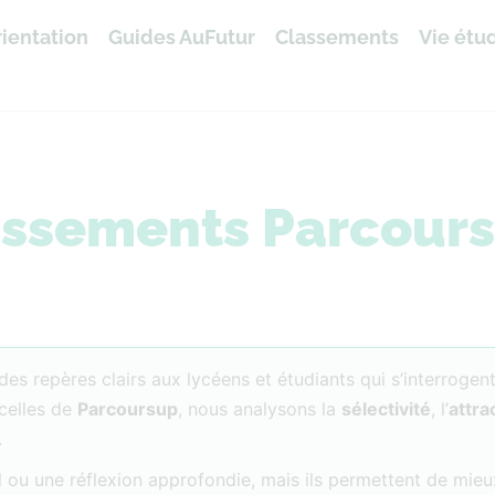
ientation
Guides AuFutur
Classements
Vie étu
assements Parcour
es repères clairs aux lycéens et étudiants qui s’interrogent
celles de
Parcoursup
, nous analysons la
sélectivité
, l’
attra
.
 ou une réflexion approfondie, mais ils permettent de mieu