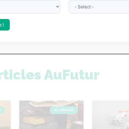
nt des prépas
Le classement des meill
es Parcoursup 2026
sur Parcoursup 2026
 !
 tous nos classements
rticles AuFutur
E
ALLEMAND