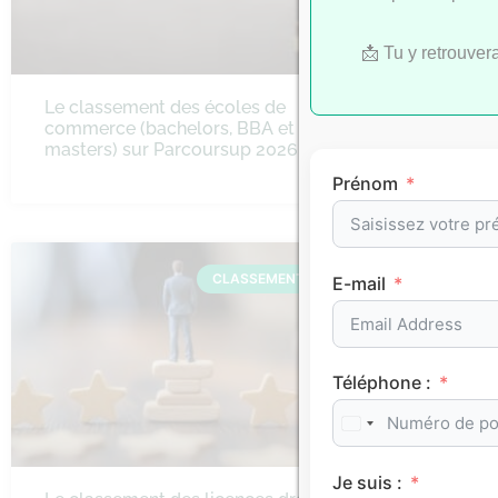
📩 Tu y retrouver
Le classement des écoles de
Le class
commerce (bachelors, BBA et
d’ingénie
masters) sur Parcoursup 2026
Parcours
bac+5)
Prénom
CLASSEMENTS
E-mail
Téléphone :
Je suis :