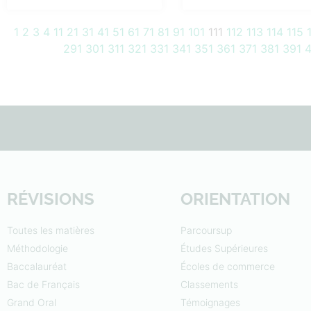
1
2
3
4
11
21
31
41
51
61
71
81
91
101
111
112
113
114
115
291
301
311
321
331
341
351
361
371
381
391
4
RÉVISIONS
ORIENTATION
Toutes les matières
Parcoursup
Méthodologie
Études Supérieures
Baccalauréat
Écoles de commerce
Bac de Français
Classements
Grand Oral
Témoignages