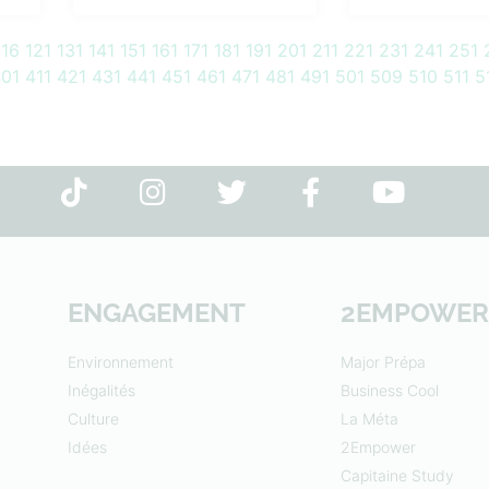
116
121
131
141
151
161
171
181
191
201
211
221
231
241
251
01
411
421
431
441
451
461
471
481
491
501
509
510
511
5
ENGAGEMENT
2EMPOWER
Environnement
Major Prépa
Inégalités
Business Cool
Culture
La Méta
Idées
2Empower
Capitaine Study