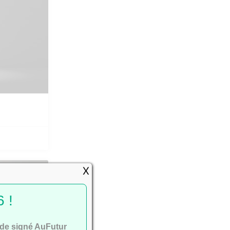
X
SSEMENTS
 !
ide signé AuFutur