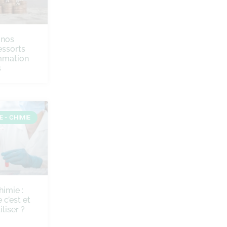
 nos
ressorts
mmation
s
 - CHIMIE
himie :
 c’est et
liser ?