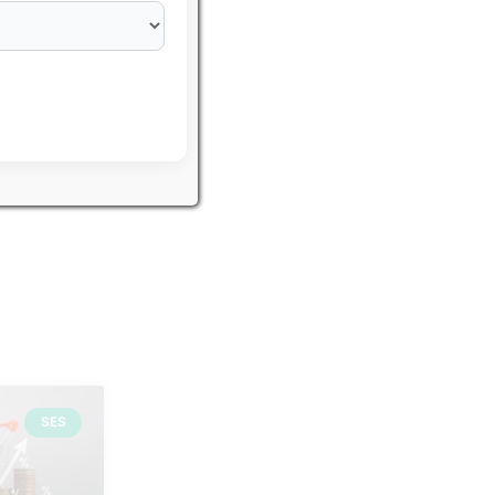
eurs IFSI
SES