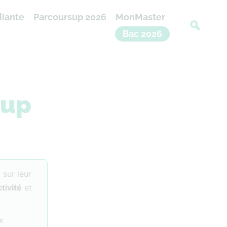
diante
Parcoursup 2026
MonMaster
Bac 2026
sup
 sur leur
ctivité
et
x