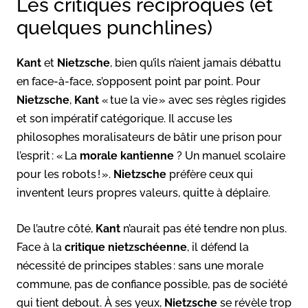
Les critiques réciproques (et
quelques punchlines)
Kant
et
Nietzsche
, bien qu’ils n’aient jamais débattu
en face-à-face, s’opposent point par point. Pour
Nietzsche
,
Kant
« tue la vie » avec ses règles rigides
et son impératif catégorique. Il accuse les
philosophes moralisateurs de bâtir une prison pour
l’esprit : « La
morale kantienne
? Un manuel scolaire
pour les robots ! ».
Nietzsche
préfère ceux qui
inventent leurs propres valeurs, quitte à déplaire.
De l’autre côté,
Kant
n’aurait pas été tendre non plus.
Face à la
critique nietzschéenne
, il défend la
nécessité de principes stables : sans une morale
commune, pas de confiance possible, pas de société
qui tient debout. À ses yeux,
Nietzsche
se révèle trop