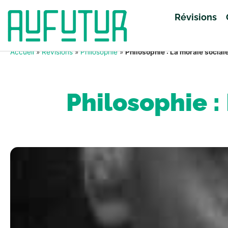
Révisions
Accueil
»
Révisions
»
Philosophie
»
Philosophie : La morale socia
Philosophie :