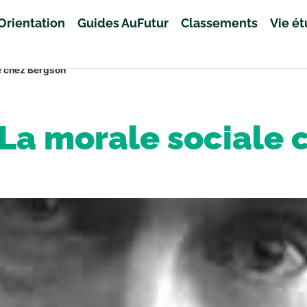
Orientation
Guides AuFutur
Classements
Vie é
le chez Bergson
 La morale sociale