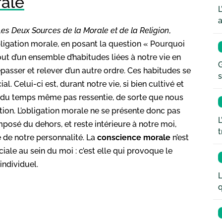
rale
L
a
Les Deux Sources de la Morale et de la Religion
,
ligation morale, en posant la question « Pourquoi
out d’un ensemble d’habitudes liées à notre vie en
G
épasser et relever d’un autre ordre. Ces habitudes se
s
l. Celui-ci est, durant notre vie, si bien cultivé et
rt du temps même pas ressentie, de sorte que nous
ion. L’obligation morale ne se présente donc pas
L
posé du dehors, et reste intérieure à notre moi,
t
e de notre personnalité. La
conscience morale
n’est
iale au sein du moi : c’est elle qui provoque le
individuel.
L
q