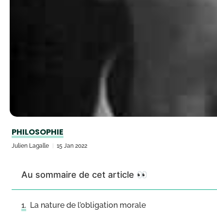
PHILOSOPHIE
Julien Lagalle
15 Jan 2022
Au sommaire de cet article 👀
La nature de l’obligation morale