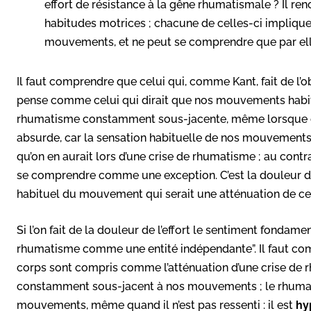
effort de résistance à la gêne rhumatismale ? Il re
habitudes motrices ; chacune de celles-ci implique
mouvements, et ne peut se comprendre que par ell
Il faut comprendre que celui qui, comme Kant, fait de l’o
pense comme celui qui dirait que nos mouvements habitu
rhumatisme constamment sous-jacente, même lorsque cell
absurde, car la sensation habituelle de nos mouvements
qu’on en aurait lors d’une crise de rhumatisme ; au contrai
se comprendre comme une exception. C’est la douleur de l
habituel du mouvement qui serait une atténuation de ce
Si l’on fait de la douleur de l’effort le sentiment fondamen
rhumatisme comme une entité indépendante”. Il faut com
corps sont compris comme l’atténuation d’une crise de
constamment sous-jacent à nos mouvements ; le rhumatis
mouvements, même quand il n’est pas ressenti : il est
hy