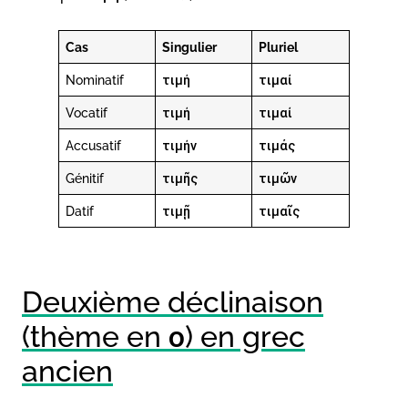
Cas
Singulier
Pluriel
Nominatif
τιμή
τιμαί
Vocatif
τιμή
τιμαί
Accusatif
τιμήν
τιμάς
Génitif
τιμῆς
τιμῶν
Datif
τιμῇ
τιμαῖς
Deuxième déclinaison
(thème en ο) en grec
ancien