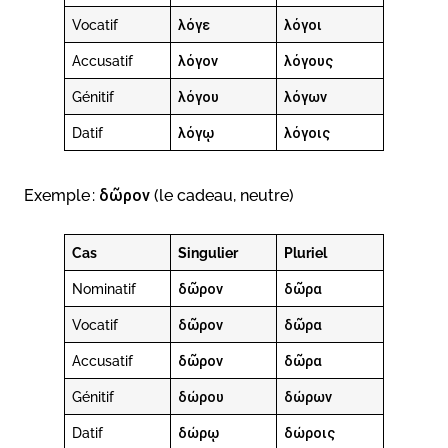
Vocatif
λόγε
λόγοι
Accusatif
λόγον
λόγους
Génitif
λόγου
λόγων
Datif
λόγῳ
λόγοις
Exemple : δῶρον (le cadeau, neutre)
Cas
Singulier
Pluriel
Nominatif
δῶρον
δῶρα
Vocatif
δῶρον
δῶρα
Accusatif
δῶρον
δῶρα
Génitif
δώρου
δώρων
Datif
δώρῳ
δώροις