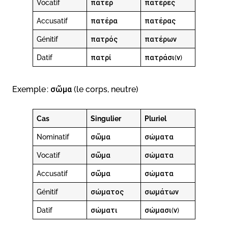
Vocatif
πάτερ
πατέρες
Accusatif
πατέρα
πατέρας
Génitif
πατρός
πατέρων
Datif
πατρί
πατράσι(ν)
Exemple : σῶμα (le corps, neutre)
Cas
Singulier
Pluriel
Nominatif
σῶμα
σώματα
Vocatif
σῶμα
σώματα
Accusatif
σῶμα
σώματα
Génitif
σώματος
σωμάτων
Datif
σώματι
σώμασι(ν)