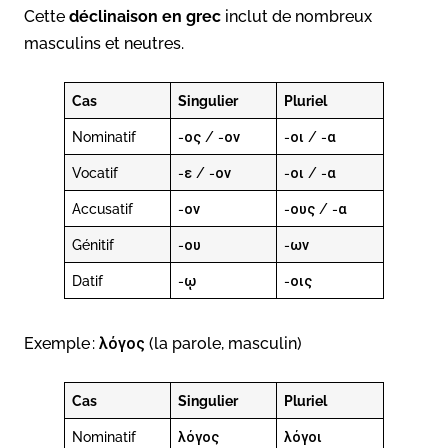
Cette
déclinaison en grec
inclut de nombreux
masculins et neutres.
Cas
Singulier
Pluriel
Nominatif
-ος / -ον
-οι / -α
Vocatif
-ε / -ον
-οι / -α
Accusatif
-ον
-ους / -α
Génitif
-ου
-ων
Datif
-ῳ
-οις
Exemple : λόγος (la parole, masculin)
Cas
Singulier
Pluriel
Nominatif
λόγος
λόγοι