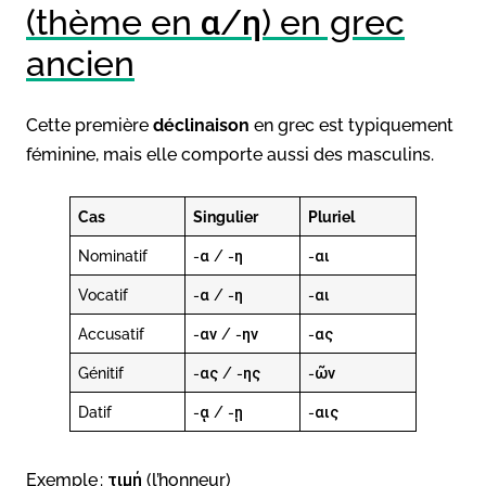
(thème en α/η) en grec
ancien
Cette première
déclinaison
en grec est typiquement
féminine, mais elle comporte aussi des masculins.
Cas
Singulier
Pluriel
Nominatif
-α / -η
-αι
Vocatif
-α / -η
-αι
Accusatif
-αν / -ην
-ας
Génitif
-ας / -ης
-ῶν
Datif
-ᾳ / -ῃ
-αις
Exemple : τιμή (l’honneur)