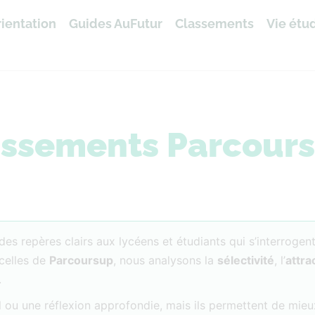
ientation
Guides AuFutur
Classements
Vie étu
assements Parcour
es repères clairs aux lycéens et étudiants qui s’interrogent
celles de
Parcoursup
, nous analysons la
sélectivité
, l’
attra
.
 ou une réflexion approfondie, mais ils permettent de mieu