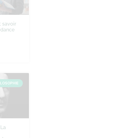
t savoir
rdance
ILOSOPHIE
 La