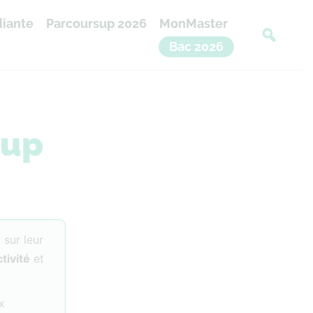
diante
Parcoursup 2026
MonMaster
Bac 2026
sup
 sur leur
ctivité
et
x