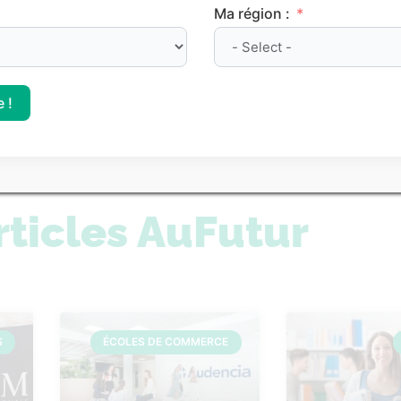
nt des prépas
Le classement des meill
Ma région :
es Parcoursup 2026
sur Parcoursup 2026
 !
 tous nos classements
rticles AuFutur
S
ÉCOLES DE COMMERCE