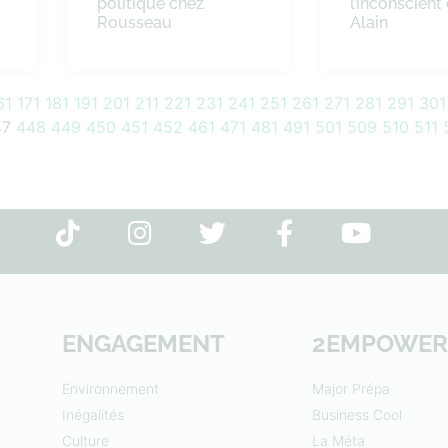
politique chez
l’inconscient
Rousseau
Alain
61
171
181
191
201
211
221
231
241
251
261
271
281
291
301
47
448
449
450
451
452
461
471
481
491
501
509
510
511
ENGAGEMENT
2EMPOWER
Environnement
Major Prépa
Inégalités
Business Cool
Culture
La Méta