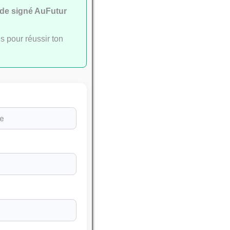
ide signé AuFutur
s pour réussir ton
leures
SSEMENTS