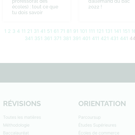
professorat des
d’allemand du bac
écoles) : tout ce que
2022 !
tu dois savoir
1
2
3
4
11
21
31
41
51
61
71
81
91
101
111
121
131
141
151
1
341
351
361
371
381
391
401
411
421
431
441
4
RÉVISIONS
ORIENTATION
Toutes les matières
Parcoursup
Méthodologie
Études Supérieures
Baccalauréat
Écoles de commerce