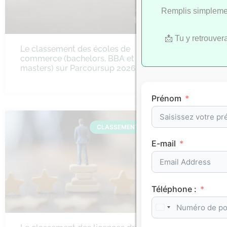
Remplis simplemen
📩 Tu y retrouver
Le classement des écoles de
Le class
commerce (bachelors, BBA et
d’ingénie
masters) sur Parcoursup 2026
Parcours
bac+5)
Prénom
CLASSEMENTS
E-mail
Téléphone :