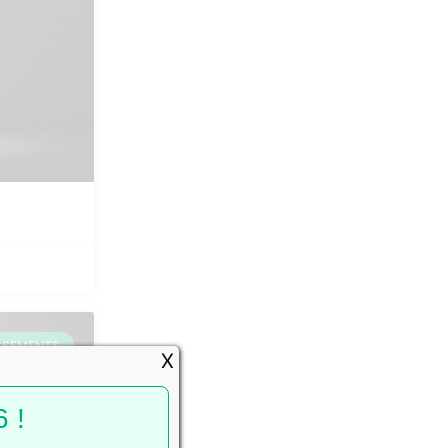
SSEMENTS
X
 !