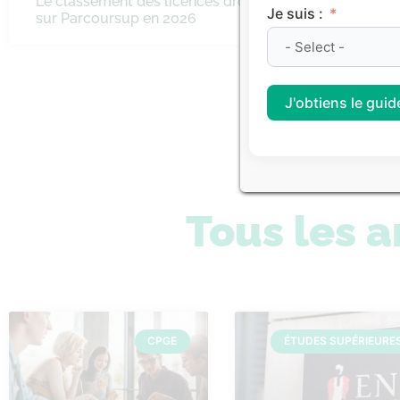
Le classement des licences droit
Classeme
Je suis :
sur Parcoursup en 2026
littérair
J'obtiens le guide
Consulte
Tous les a
CPGE
ÉTUDES SUPÉRIEURE