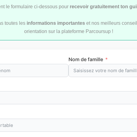
t le formulaire ci-dessous pour
recevoir gratuitement ton gu
as toutes les
informations importantes
et nos meilleurs conseil
ement des écoles
Le classement des meil
orientation sur la plateforme Parcoursup !
urs post-bac sur
prépas scientifiques sur
up 2026 (bac+3 et
Parcoursup en 2026
Nom de famille
CLASSEMENTS
CLA