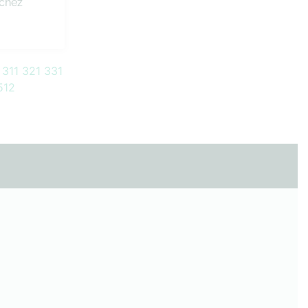
 chez
311
321
331
512