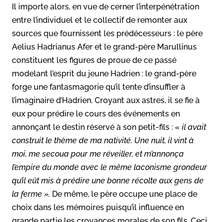
Il importe alors, en vue de cerner l’interpénétration
entre l’individuel et le collectif de remonter aux
sources que fournissent les prédécesseurs : le père
Aelius Hadrianus Afer et le grand-père Marullinus
constituent les figures de proue de ce passé
modelant l’esprit du jeune Hadrien : le grand-père
forge une fantasmagorie qu’il tente d’insuffler à
l’imaginaire d’Hadrien. Croyant aux astres, il se fie à
eux pour prédire le cours des événements en
annonçant le destin réservé à son petit-fils : «
il avait
construit le thème de ma nativité. Une nuit, il vint à
moi, me secoua pour me réveiller, et m’annonça
l’empire du monde avec le même laconisme grondeur
qu’il eût mis à prédire une bonne récolte aux gens de
la ferme ».
De même, le père occupe une place de
choix dans les mémoires puisqu’il influence en
grande partie les croyances morales de son fils. Ceci