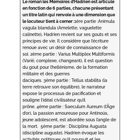
Le roman les Mémoires d’Hadrien est articulé
en fonction de 6 parties, chacune présentant
un titre latin qui renvoie à une dimension que
le locuteur tient à cerner :
1ère partie :Animula
vagula blandula (Amelette, vaguelette
calinette), Hadrien revient sur ses gouts et ses
principes de vie. Il considère que l’écriture
renoue avec un désir de connaissance de
soi. 2ème partie : Varius Multiplex Multiformis
(Varié, complexe, changeant), il est question
du gout pour l’hellénisme, de la formation
militaire et des guerres
daciques. 3ème partie : Tellus stabilita (la
terre retrouve son équilibre), le narrateur
expose le processus de pacification et
souligne l’idéal civilisateur qu’il
prône. 4ème partie : Saeculum Aureum (l’Âge
d’or), la passion amoureuse pour Antinoüs,
jeune adolescent, est abordée sous l’angle de
la mort. 5ème partie : Disciplina Augusta
(discipline auguste), Hadrien évoque les
activités politiques qu’il poursuit et les