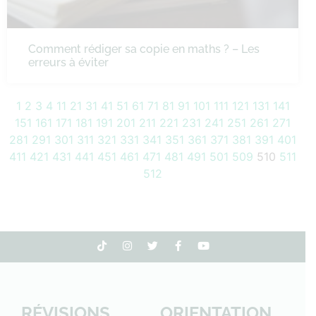
Comment rédiger sa copie en maths ? – Les
erreurs à éviter
1
2
3
4
11
21
31
41
51
61
71
81
91
101
111
121
131
141
151
161
171
181
191
201
211
221
231
241
251
261
271
281
291
301
311
321
331
341
351
361
371
381
391
401
411
421
431
441
451
461
471
481
491
501
509
510
511
512
RÉVISIONS
ORIENTATION