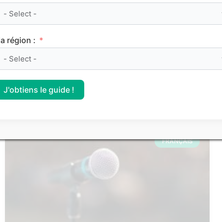
a région :
J'obtiens le guide !
Corrigé d’annales de bac – Maths S 2016
FRANÇAIS