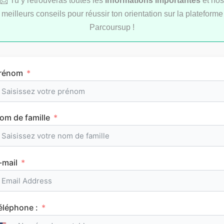
📩 Tu y retrouveras toutes les
informations importantes
et nos
Le classement des meilleurs IFSI sur
Parcoursup 2026
meilleurs conseils pour réussir ton orientation sur la plateforme
Parcoursup !
Consulte tous nos classements
rénom
om de famille
Tous les articles
AuFutur
-mail
éléphone :
SES