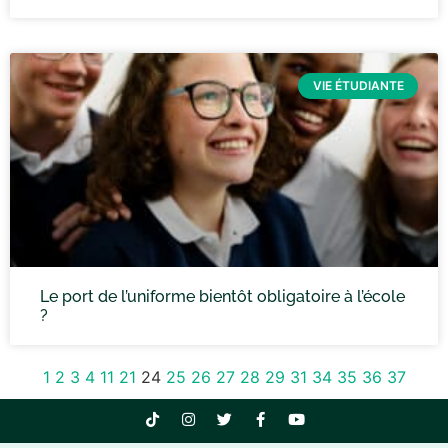
VIE ÉTUDIANTE
Le port de l’uniforme bientôt obligatoire à l’école
?
1
2
3
4
11
21
24
25
26
27
28
29
31
34
35
36
37