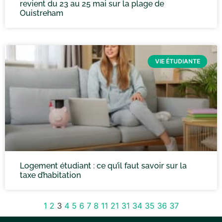
revient du 23 au 25 mai sur la plage de
Ouistreham
VIE ÉTUDIANTE
Logement étudiant : ce qu’il faut savoir sur la
taxe d’habitation
1
2
3
4
5
6
7
8
11
21
31
34
35
36
37