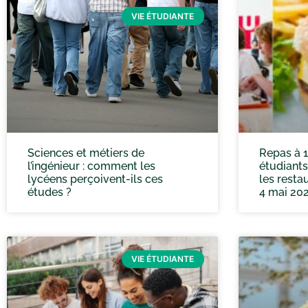
VIE ÉTUDIANTE
Sciences et métiers de
Repas à 1
l’ingénieur : comment les
étudiants
lycéens perçoivent-ils ces
les resta
études ?
4 mai 20
VIE ÉTUDIANTE