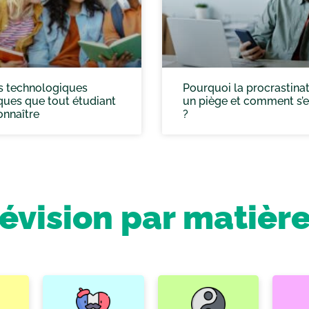
s technologiques
Pourquoi la procrastinat
ues que tout étudiant
un piège et comment s’e
onnaître
?
révision par matièr