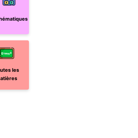
hématiques
utes les
atières