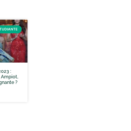
ÉTUDIANTE
023 :
a Ampiot,
gnante ?