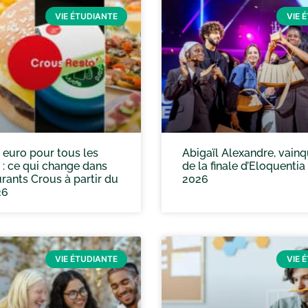
VIE ÉTUDIANTE
VIE 
 euro pour tous les
Abigaïl Alexandre, vain
 : ce qui change dans
de la finale d’Eloquentia
urants Crous à partir du
2026
26
VIE ÉTUDIANTE
VIE 