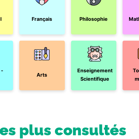
l
Français
Philosophie
Mat
 -
Enseignement
To
Arts
Scientifique
m
les plus consultés