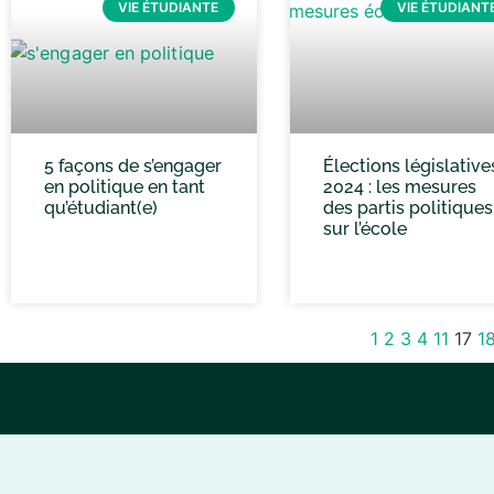
VIE ÉTUDIANTE
VIE ÉTUDIANT
5 façons de s’engager
Élections législative
en politique en tant
2024 : les mesures
qu’étudiant(e)
des partis politiques
sur l’école
1
2
3
4
11
17
1