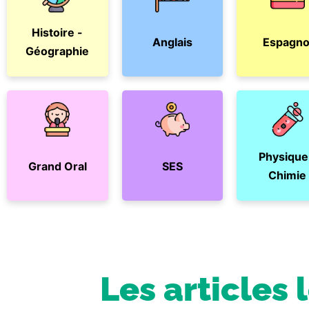
Histoire -
Anglais
Espagno
Géographie
Physique
Grand Oral
SES
Chimie
Les articles 