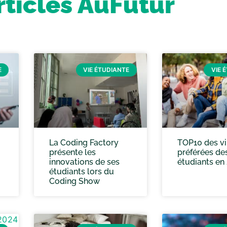
rticles AuFutur
E
VIE ÉTUDIANTE
VIE 
La Coding Factory
TOP10 des vi
présente les
préférées de
innovations de ses
étudiants en
étudiants lors du
Coding Show