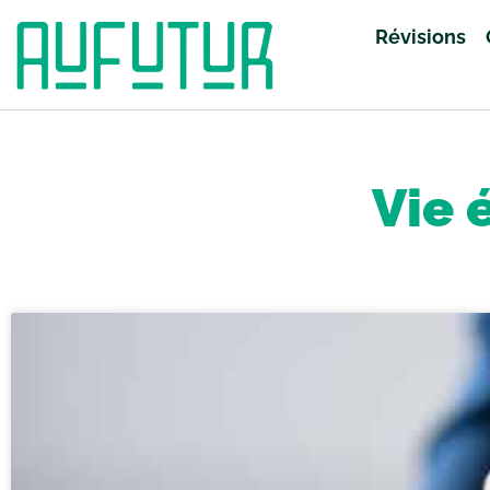
Révisions
Accueil
»
Vie étudiante
»
Page 17
Vie 