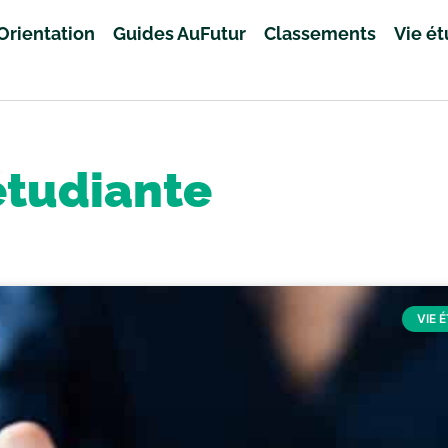
Orientation
Guides AuFutur
Classements
Vie é
étudiante
VIE 