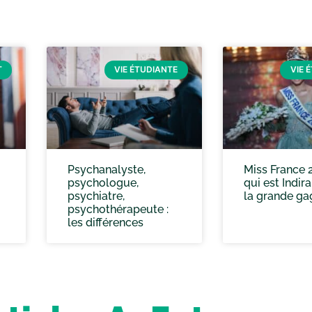
T
VIE ÉTUDIANTE
VIE 
Psychanalyste,
Miss France 2
psychologue,
qui est Indir
psychiatre,
la grande ga
psychothérapeute :
les différences