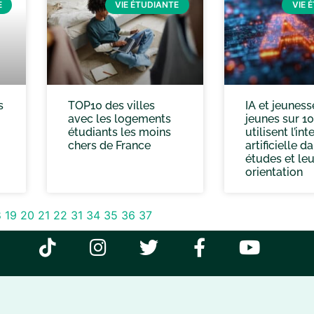
E
VIE ÉTUDIANTE
VIE 
s
TOP10 des villes
IA et jeunesse
avec les logements
jeunes sur 10
étudiants les moins
utilisent l’in
chers de France
artificielle d
études et leu
orientation
8
19
20
21
22
31
34
35
36
37