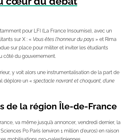
au cœur du débat
Notamment pour LFI (La France Insoumise), avec un
tants sur X : «
Vous êtes l’honneur du pays
» et Rima
e sur place pour militer et inviter les étudiants
 du côté du gouvernement.
ieur, y voit alors une instrumentalisation de la part de
al déplore un «
spectacle navrant et choquant, d’une
 de la région Île-de-France
France, va même jusqu’à annoncer, vendredi dernier, la
ciences Po Paris (environ 1 million d’euros) en raison
es mobilisations pro-palestiniennes.