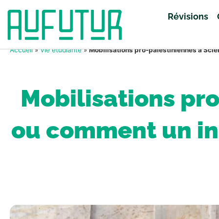
Révisions
Accueil
»
Vie étudiante
»
Mobilisations pro-palestiniennes à Scie
Mobilisations pro
ou comment un ins