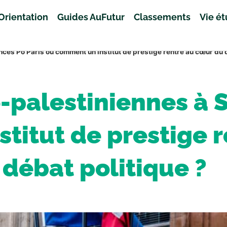
Orientation
Guides AuFutur
Classements
Vie é
nces Po Paris ou comment un institut de prestige rentre au cœur du 
-palestiniennes à 
titut de prestige 
débat politique ?