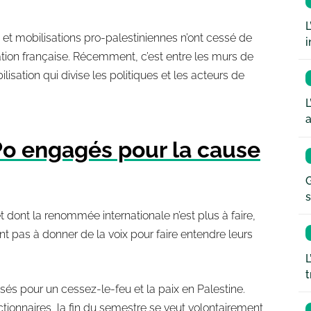
L
 et mobilisations pro-palestiniennes n’ont cessé de
i
ulation française. Récemment, c’est entre les murs de
sation qui divise les politiques et les acteurs de
L
a
Po engagés pour la cause
G
s
et dont la renommée internationale n’est plus à faire,
t pas à donner de la voix pour faire entendre leurs
L
t
sés pour un cessez-le-feu et la paix en Palestine.
ctionnaires, la fin du semestre se veut volontairement