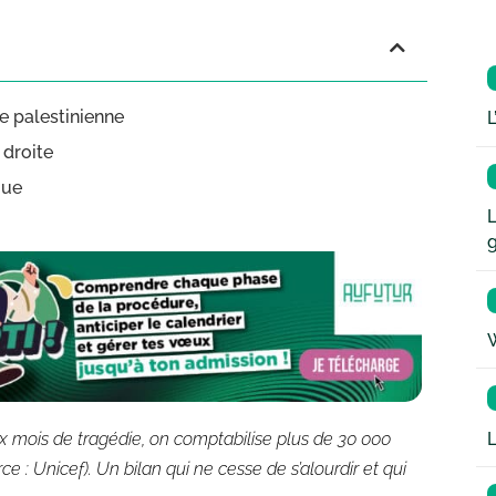
e palestinienne
L
 droite
que
L
W
L
ix mois de tragédie, on comptabilise plus de 30 000
 : Unicef). Un bilan qui ne cesse de s’alourdir et qui