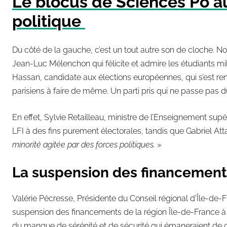
Le blocus de Sciences Po 
politique
Du côté de la gauche, c’est un tout autre son de cloche. 
Jean-Luc Mélenchon qui félicite et admire les étudiants mili
Hassan, candidate aux élections européennes, qui s’est rendu
parisiens à faire de même. Un parti pris qui ne passe pas
En effet, Sylvie Retailleau, ministre de l’Enseignement supér
LFI à des fins purement électorales, tandis que Gabriel Att
minorité agitée par des forces politiques.
»
La suspension des financements
Valérie Pécresse, Présidente du Conseil régional d’Île-de-
suspension des financements de la région Île-de-France à S
du manque de sérénité et de sécurité qui émaneraient de c