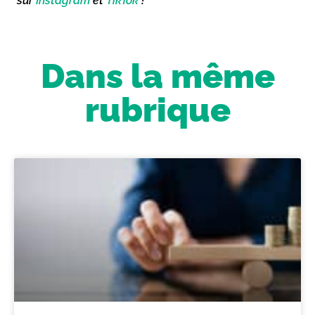
sur
Instagram
et
TikTok
!
Dans la même
rubrique