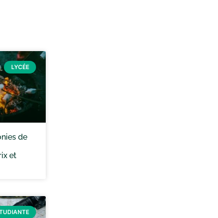
LYCÉE
onies de
ix et
ÉTUDIANTE