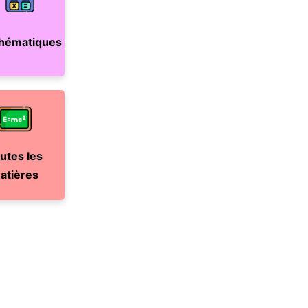
hématiques
utes les
atières