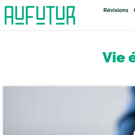
Révisions
Accueil
»
Vie étudiante
»
Page 14
Vie 