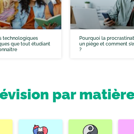
s technologiques
Pourquoi la procrastinat
ues que tout étudiant
un piège et comment s’e
onnaître
?
révision par matièr