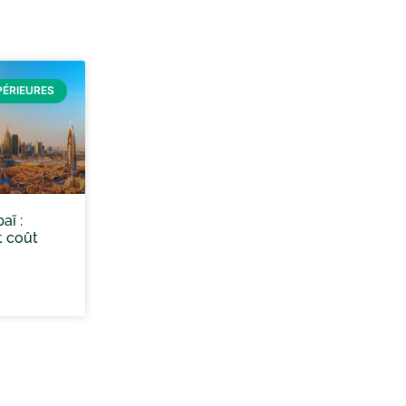
PÉRIEURES
aï :
t coût