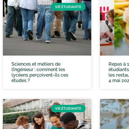
VIE ÉTUDIANTE
Sciences et métiers de
Repas à 1
l’ingénieur : comment les
étudiants
lycéens perçoivent-ils ces
les resta
études ?
4 mai 20
VIE ÉTUDIANTE