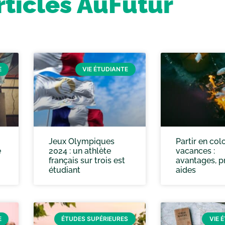
rticles AuFutur
E
VIE ÉTUDIANTE
Jeux Olympiques
Partir en col
e
2024 : un athlète
vacances :
français sur trois est
avantages, pr
étudiant
aides
E
ÉTUDES SUPÉRIEURES
VIE 