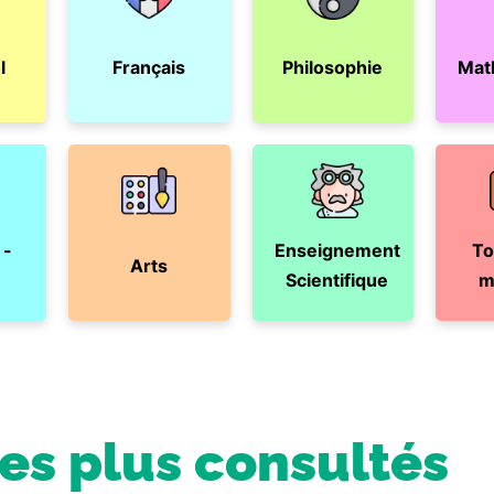
l
Français
Philosophie
Mat
 -
Enseignement
To
Arts
Scientifique
m
les plus consultés