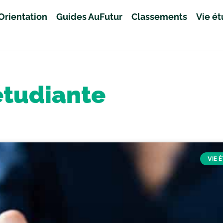
Orientation
Guides AuFutur
Classements
Vie é
étudiante
VIE 