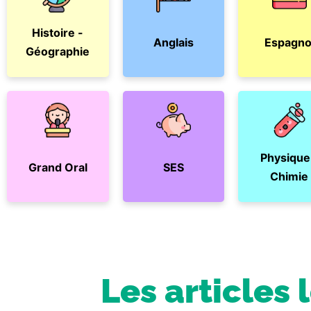
Histoire -
Anglais
Espagno
Géographie
Physique
Grand Oral
SES
Chimie
Les articles 