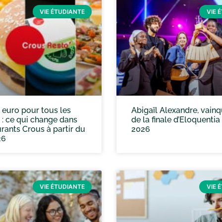
VIE ÉTUDIANTE
VIE 
 euro pour tous les
Abigaïl Alexandre, vain
 : ce qui change dans
de la finale d’Eloquentia
urants Crous à partir du
2026
26
VIE ÉTUDIANTE
VIE 