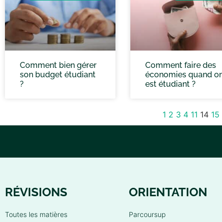
Comment bien gérer
Comment faire des
son budget étudiant
économies quand o
?
est étudiant ?
1
2
3
4
11
14
15
RÉVISIONS
ORIENTATION
Toutes les matières
Parcoursup