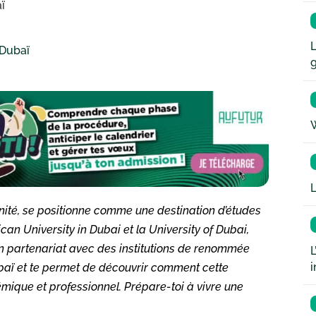
ï
L
 Dubaï
W
L
ité, se positionne comme une destination d’études
an University in Dubai et la University of Dubai,
 partenariat avec des institutions de renommée
L
i
baï et te permet de découvrir comment cette
ique et professionnel. Prépare-toi à vivre une