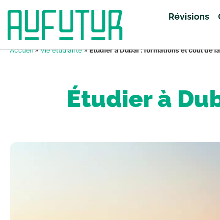
Révisions
Accueil
»
Vie étudiante
»
Étudier à Dubaï : formations et coût de la
Étudier à Dub