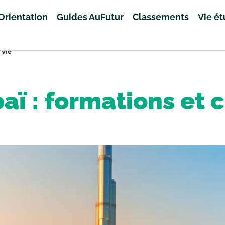
Orientation
Guides AuFutur
Classements
Vie é
 vie
aï : formations et c