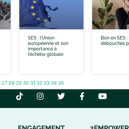
SES : l’Union
Bon en SES :
européenne et son
débouchés po
importance à
l’échelle globale
6
27
28
29
30
31
32
33
34
35
ENGAGEMENT
2EMPOWER