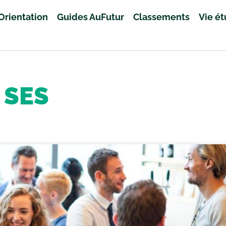
Orientation
Guides AuFutur
Classements
Vie é
SES