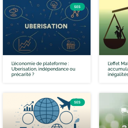
SES
L’économie de plateforme :
L’effet Ma
Uberisation, indépendance ou
accumula
précarité ?
inégalité
SES