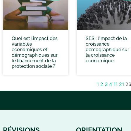
Quel est l’impact des
SES : l’impact de la
variables
croissance
économiques et
démographique sur
démographiques sur
la croissance
le financement de la
économique
protection sociale ?
1
2
3
4
11
21
2
RÉVISIONS
ORIENTATION