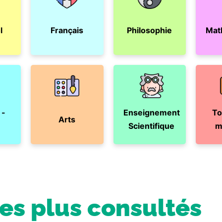
l
Français
Philosophie
Mat
 -
Enseignement
To
Arts
Scientifique
m
les plus consultés