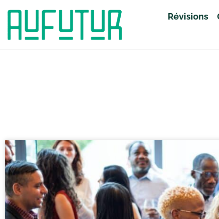
Révisions
Accueil
»
Révisions
»
SES
»
Page 26