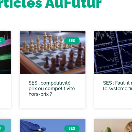
rticles AuFutur
S
SES
SES : compétitivité
SES : Faut-il
prix ou compétitivité
le système fi
B
hors-prix ?
S
SES