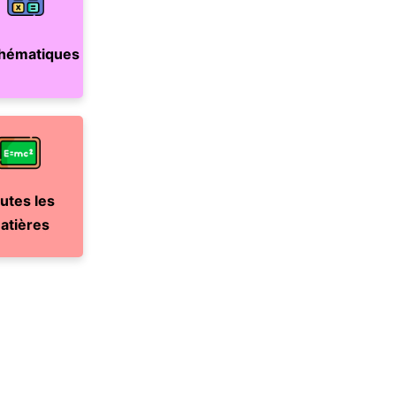
hématiques
utes les
atières