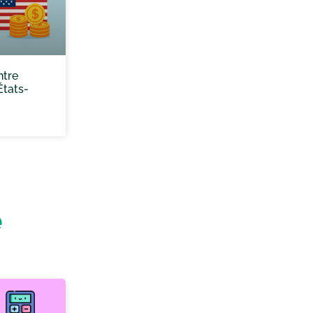
ntre
États-
e