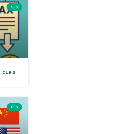
SES
: quels
SES