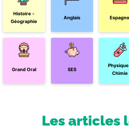
Histoire -
Anglais
Espagno
Géographie
Physique
Grand Oral
SES
Chimie
Les articles 