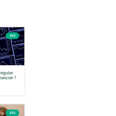
SES
 réguler
nancier ?
SES