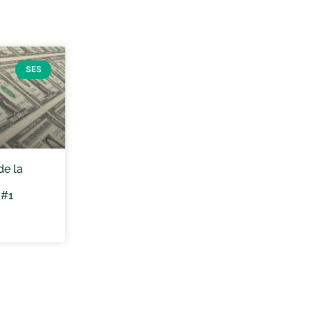
SES
de la
 #1