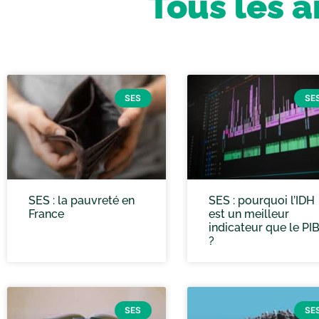
Tous les a
SES
SE
SES : la pauvreté en
SES : pourquoi l’IDH
France
est un meilleur
indicateur que le PI
?
SES
SE