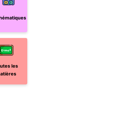
hématiques
utes les
atières