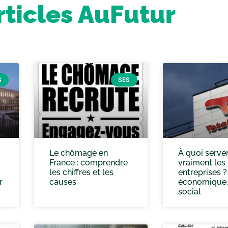
rticles AuFutur
S
SES
Le chômage en
À quoi serve
France : comprendre
vraiment les
les chiffres et les
entreprises ?
r
causes
économique,
social