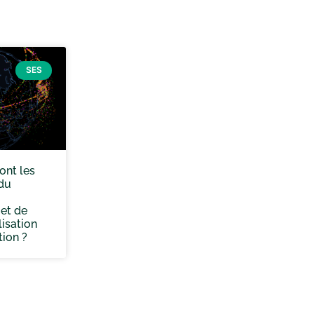
SES
ont les
du
 et de
lisation
tion ?