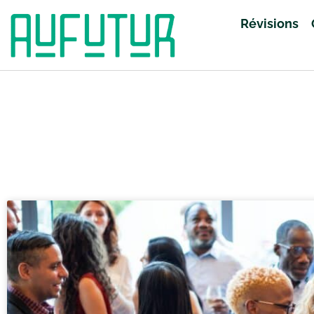
Révisions
Accueil
»
Révisions
»
SES
»
Page 7