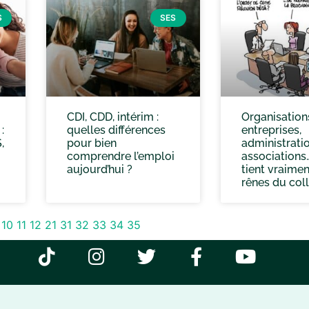
S
SES
CDI, CDD, intérim :
Organisations
:
quelles différences
entreprises,
,
pour bien
administratio
comprendre l’emploi
associations
aujourd’hui ?
tient vraimen
rênes du coll
10
11
12
21
31
32
33
34
35