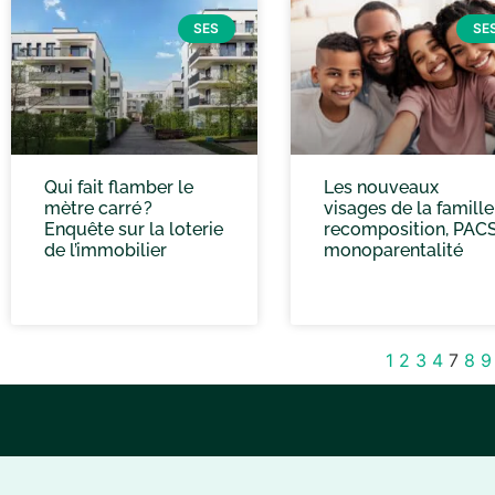
SES
SE
Qui fait flamber le
Les nouveaux
mètre carré ?
visages de la famille 
Enquête sur la loterie
recomposition, PACS
de l’immobilier
monoparentalité
1
2
3
4
7
8
9