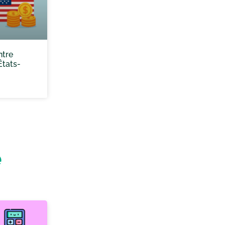
ntre
États-
e