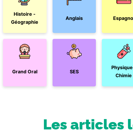
Histoire -
Anglais
Espagno
Géographie
Physique
Grand Oral
SES
Chimie
Les articles 