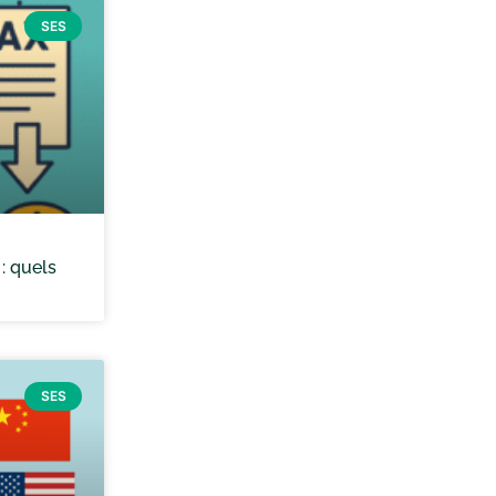
SES
: quels
SES