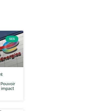
SES
nt
 Pouvoir
 impact