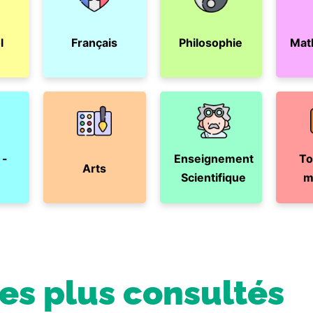
l
Français
Philosophie
Mat
 -
Enseignement
To
Arts
Scientifique
m
les plus consultés