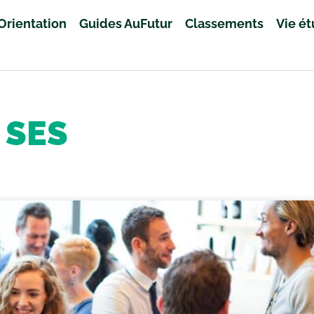
Orientation
Guides AuFutur
Classements
Vie é
SES