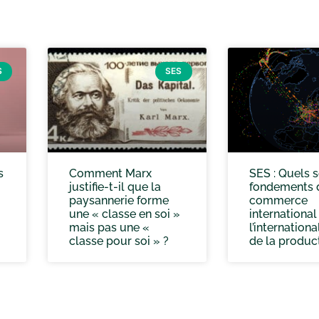
S
SES
s
Comment Marx
SES : Quels s
justifie-t-il que la
fondements 
paysannerie forme
commerce
une « classe en soi »
international
mais pas une «
l’internationa
classe pour soi » ?
de la produc