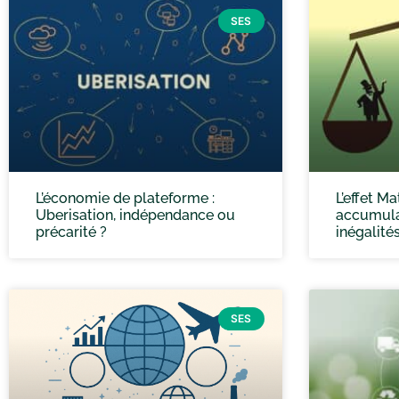
SES
L’économie de plateforme :
L’effet Ma
Uberisation, indépendance ou
accumula
précarité ?
inégalité
SES