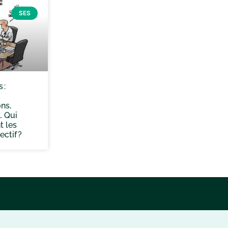
SES
 :
ns,
… Qui
t les
ectif ?