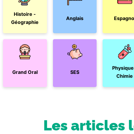
Histoire -
Anglais
Espagno
Géographie
Physique
Grand Oral
SES
Chimie
Les articles 