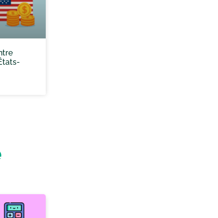
ntre
États-
e