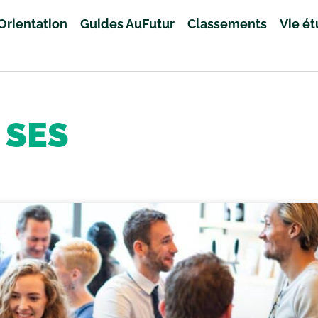
Orientation
Guides AuFutur
Classements
Vie é
SES