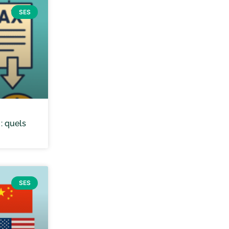
SES
: quels
SES