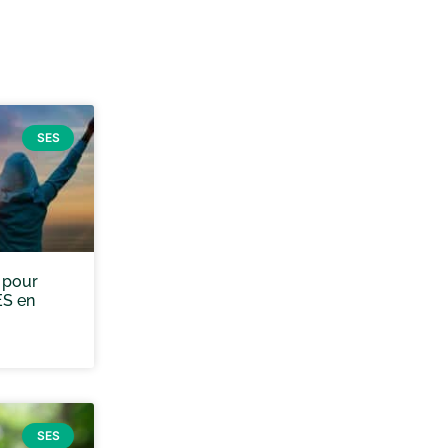
SES
 pour
ES en
SES