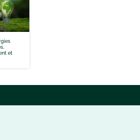
rgies
s,
ent et