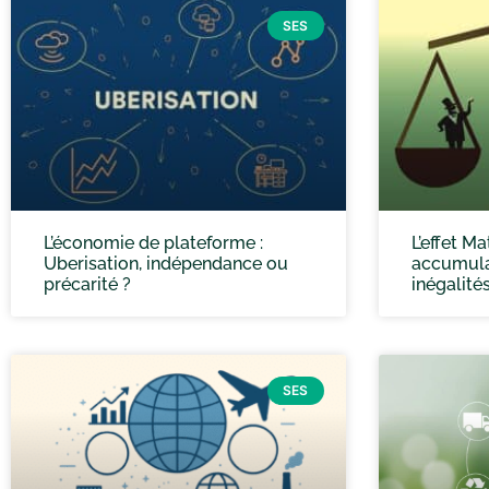
SES
L’économie de plateforme :
L’effet Ma
Uberisation, indépendance ou
accumula
précarité ?
inégalité
SES