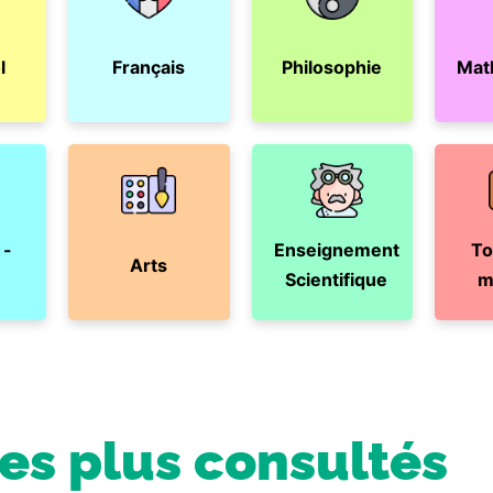
l
Français
Philosophie
Mat
 -
Enseignement
To
Arts
Scientifique
m
les plus consultés