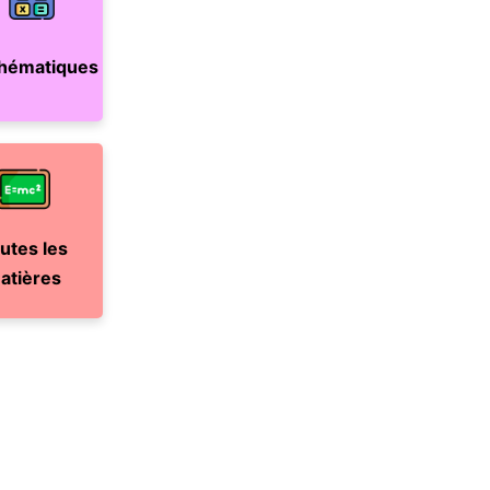
hématiques
utes les
atières