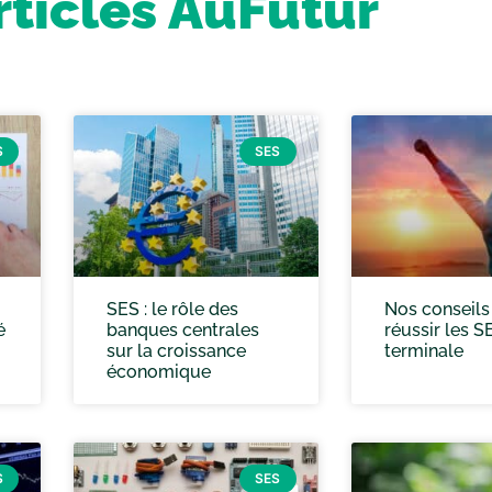
rticles AuFutur
S
SES
SES : le rôle des
Nos conseils
é
banques centrales
réussir les S
sur la croissance
terminale
économique
S
SES