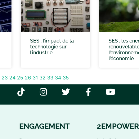
SES : l’impact de la
SES : les éne
technologie sur
renouvelable
l’industrie
l’environnem
l’économie
23
24
25
26
31
32
33
34
35
ENGAGEMENT
2EMPOWER