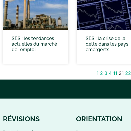
SES : les tendances
SES : la crise de la
actuelles du marché
dette dans les pays
de l’emploi
émergents
1
2
3
4
11
21
22
RÉVISIONS
ORIENTATION