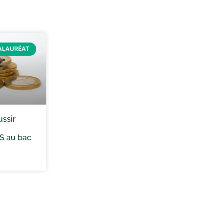
ALAURÉAT
ssir
ES au bac