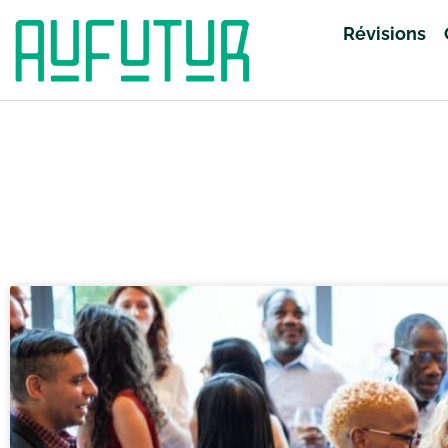
Révisions
Accueil
»
Révisions
»
SES
»
Page 21