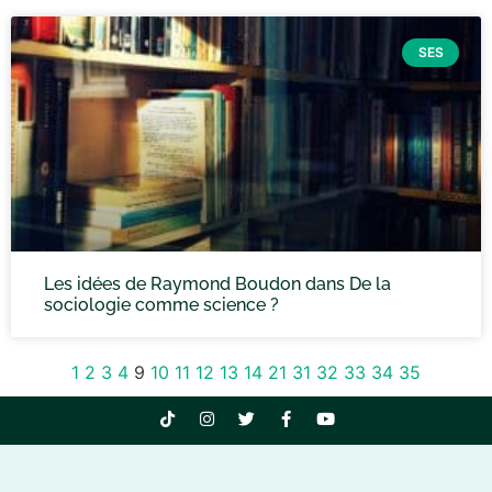
SES
Les idées de Raymond Boudon dans De la
sociologie comme science ?
1
2
3
4
9
10
11
12
13
14
21
31
32
33
34
35