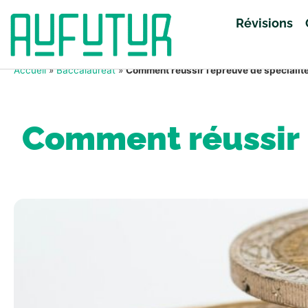
Révisions
Accueil
»
Baccalauréat
»
Comment réussir l’épreuve de spécialit
Comment réussir l