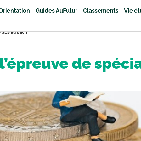
Orientation
Guides AuFutur
Classements
Vie é
é SES au bac ?
’épreuve de spécia