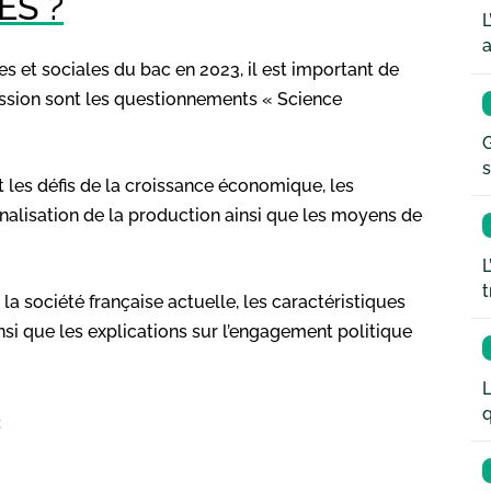
ES ?
L
a
s et sociales du bac en 2023, il est important de
session sont les questionnements « Science
G
s
et les défis de la croissance économique, les
nalisation de la production ainsi que les moyens de
L
t
 la société française actuelle, les caractéristiques
nsi que les explications sur l’engagement politique
L
q
S