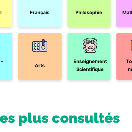
l
Français
Philosophie
Mat
 -
Enseignement
To
Arts
Scientifique
m
les plus consultés