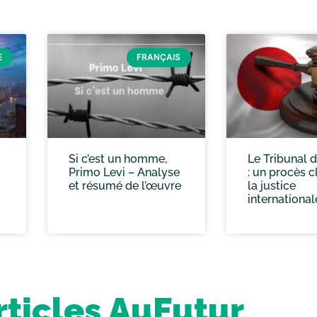
E
FRANÇAIS
Si c’est un homme,
Le Tribunal 
Primo Levi – Analyse
: un procès c
et résumé de l’œuvre
la justice
international
rticles AuFutur