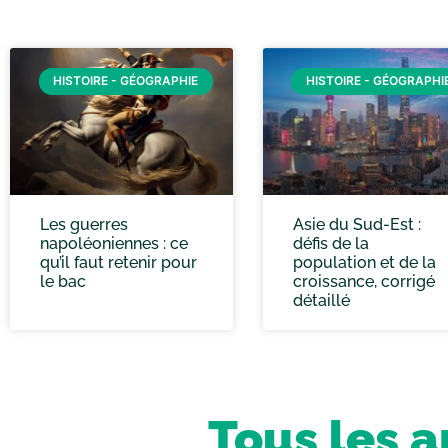
HISTOIRE - GÉOGRAPHIE
HISTOIRE - GÉOGRAPHI
Les guerres
Asie du Sud-Est :
napoléoniennes : ce
défis de la
qu’il faut retenir pour
population et de la
le bac
croissance, corrigé
détaillé
Tous les a