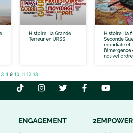
e
Histoire : la Grande
Histoire : la f
Terreur en URSS
Seconde Gue
mondiale et
l’émergence 
nouvel ordre
3
4
9
10
11
12
13
ENGAGEMENT
2EMPOWER