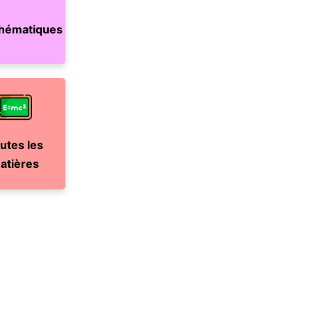
hématiques
utes les
atières