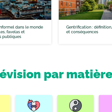
 informel dans le monde
Gentrification : définitio
les, favelas et
et conséquences
s publiques
révision par matièr