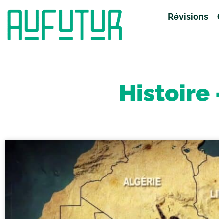
Révisions
Accueil
»
Révisions
»
Histoire - Géographie
»
Page 9
Histoire