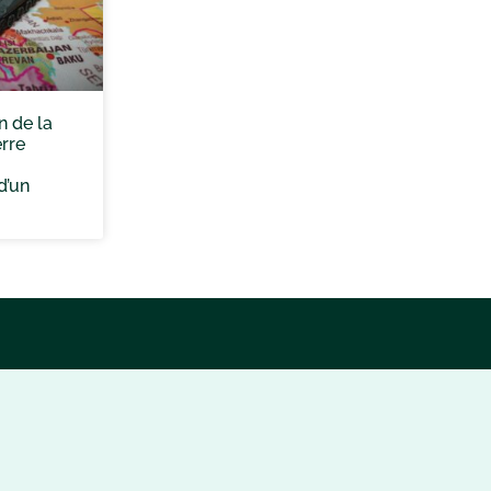
in de la
rre
d’un