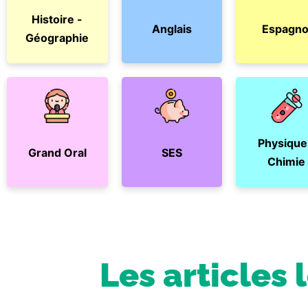
Histoire -
Anglais
Espagno
Géographie
Physique
Grand Oral
SES
Chimie
Les articles 