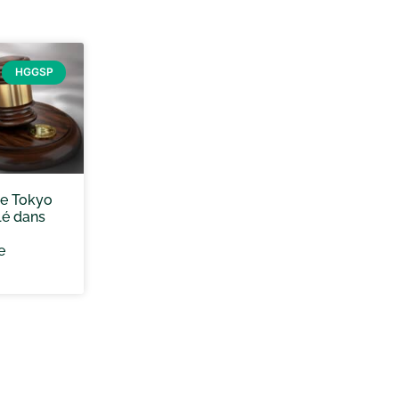
HGGSP
de Tokyo
lé dans
e