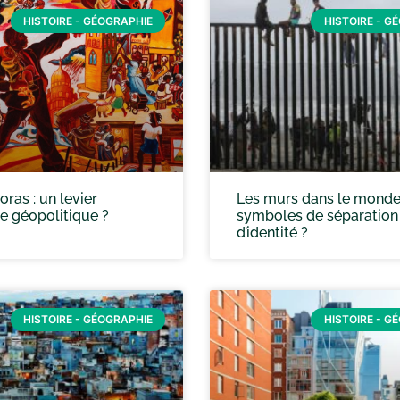
HISTOIRE - GÉOGRAPHIE
HISTOIRE - G
oras : un levier
Les murs dans le monde
ce géopolitique ?
symboles de séparation
d’identité ?
HISTOIRE - GÉOGRAPHIE
HISTOIRE - G