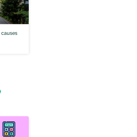
n, causes
e