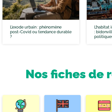
L’exode urbain : phénomène
L’habitat
post-Covid ou tendance durable
: bidonvil
?
politique
Nos fiches de 