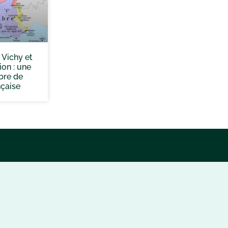
 Vichy et
ion : une
bre de
nçaise