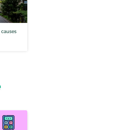
n, causes
e