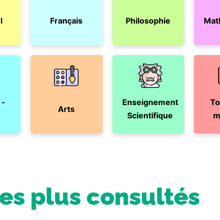
l
Français
Philosophie
Mat
 -
Enseignement
To
Arts
Scientifique
m
les plus consultés