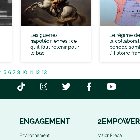
Les guerres
Le régime de
napoléoniennes : ce
la collaborat
qu’il faut retenir pour
période som
le bac
l’Histoire fra
4
5
6
7
8
10
11
12
13
ENGAGEMENT
2EMPOWER
Environnement
Major Prépa