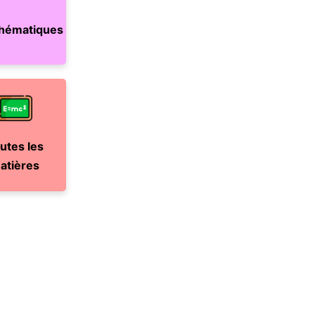
hématiques
utes les
atières