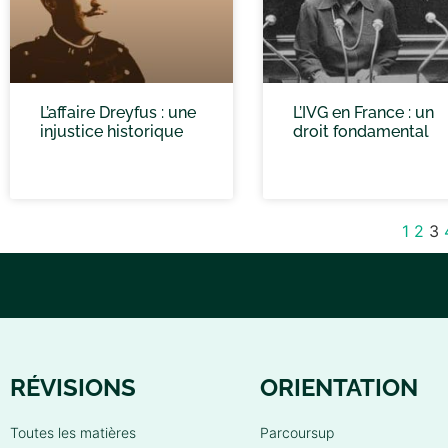
L’affaire Dreyfus : une
L’IVG en France : un
injustice historique
droit fondamental
1
2
3
RÉVISIONS
ORIENTATION
Toutes les matières
Parcoursup