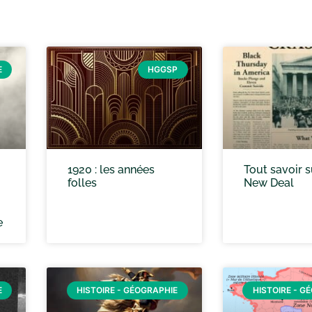
E
HGGSP
1920 : les années
Tout savoir s
folles
New Deal
e
E
HISTOIRE - GÉOGRAPHIE
HISTOIRE - G