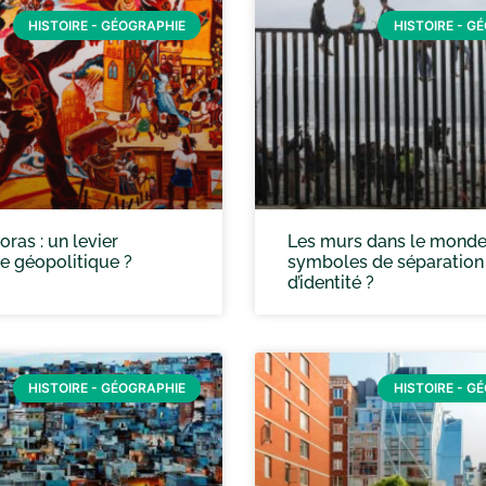
HISTOIRE - GÉOGRAPHIE
HISTOIRE - G
oras : un levier
Les murs dans le monde
ce géopolitique ?
symboles de séparation
d’identité ?
HISTOIRE - GÉOGRAPHIE
HISTOIRE - G