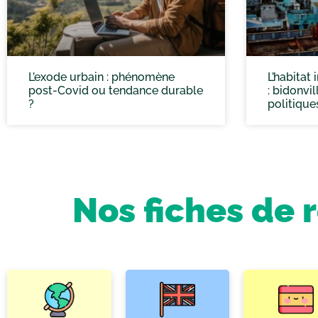
L’exode urbain : phénomène
L’habitat
post-Covid ou tendance durable
: bidonvil
?
politique
Nos fiches de 