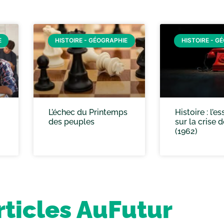
E
HISTOIRE - GÉOGRAPHIE
HISTOIRE - G
L’échec du Printemps
Histoire : l’es
des peuples
sur la crise 
(1962)
rticles AuFutur