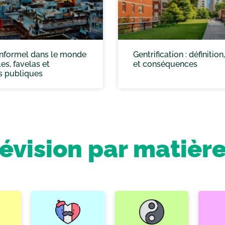
 informel dans le monde
Gentrification : définitio
les, favelas et
et conséquences
s publiques
révision par matièr