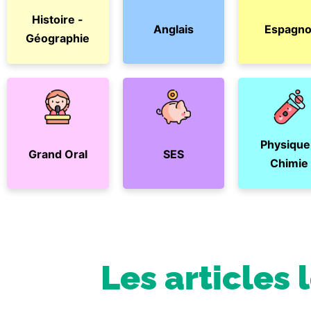
Histoire -
Anglais
Espagno
Géographie
Physique
Grand Oral
SES
Chimie
Les articles 