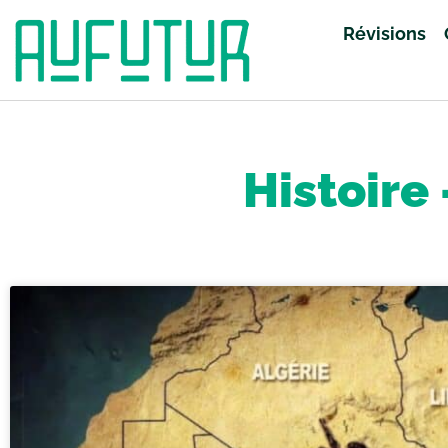
Révisions
Accueil
»
Révisions
»
Histoire - Géographie
»
Page 3
Histoire