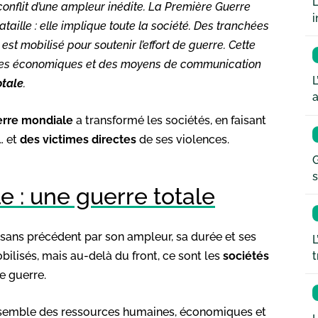
L
conflit d’une ampleur inédite. La Première Guerre
i
ille : elle implique toute la société. Des tranchées
 est mobilisé pour soutenir l’effort de guerre. Cette
urces économiques et des moyens de communication
L
otale
.
a
rre mondiale
a transformé les sociétés, en faisant
… et
des victimes directes
de ses violences.
G
s
 : une guerre totale
 sans précédent par son ampleur, sa durée et ses
L
t
ilisés, mais au-delà du front, ce sont les
sociétés
e guerre.
’ensemble des ressources humaines, économiques et