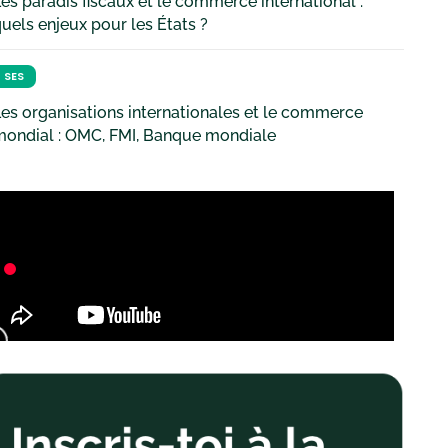
es paradis fiscaux et le commerce international :
uels enjeux pour les États ?
SES
es organisations internationales et le commerce
mondial : OMC, FMI, Banque mondiale