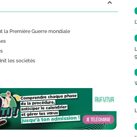
L
nt la Première Guerre mondiale
mes
L
es
nit les sociétés
W
L