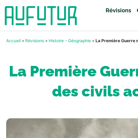
Révisions
Accueil
»
Révisions
»
Histoire - Géographie
»
La Première Guerre mo
La Première Guerr
des civils a