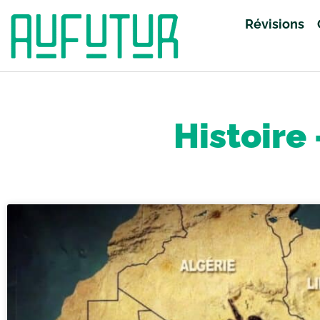
Révisions
Accueil
»
Révisions
»
Histoire - Géographie
»
Page 6
Histoire