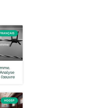
FRANÇAIS
homme,
 Analyse
 l’œuvre
HGGSP