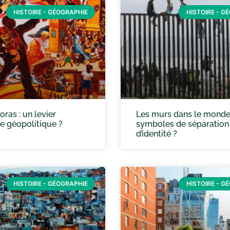
HISTOIRE - GÉOGRAPHIE
HISTOIRE - G
oras : un levier
Les murs dans le monde
ce géopolitique ?
symboles de séparation
d’identité ?
HISTOIRE - GÉOGRAPHIE
HISTOIRE - G