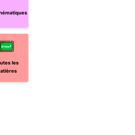
hématiques
utes les
atières