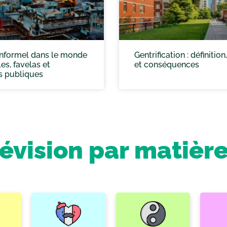
 informel dans le monde
Gentrification : définitio
les, favelas et
et conséquences
s publiques
révision par matièr