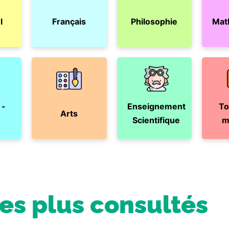
l
Français
Philosophie
Mat
 -
Enseignement
To
Arts
Scientifique
m
les plus consultés