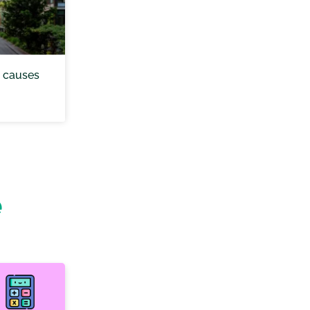
n, causes
e