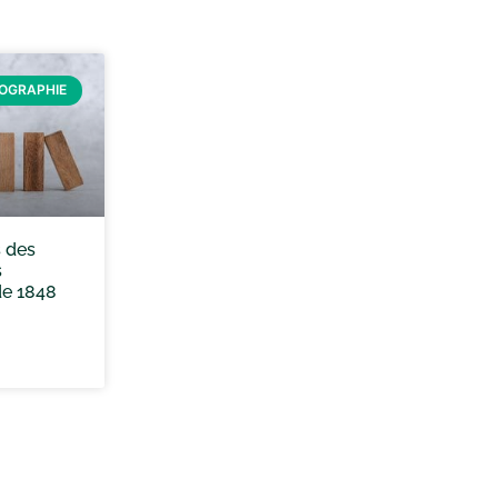
ÉOGRAPHIE
 des
s
de 1848