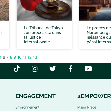
Le Tribunal de Tokyo
Le procès de
n
: un procès clé dans
Nuremberg :
la justice
naissance du
internationale
pénal interna
4
6
7
8
9
10
11
12
13
ENGAGEMENT
2EMPOWER
Environnement
Major Prépa