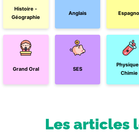
Histoire -
Anglais
Espagno
Géographie
Physique
Grand Oral
SES
Chimie
Les articles 