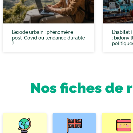
L’exode urbain : phénomène
L’habitat
post-Covid ou tendance durable
: bidonvil
?
politique
Nos fiches de 