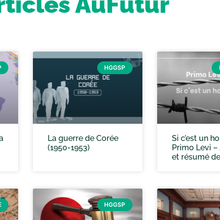
rticles AuFutur
P
HGGSP
a
La guerre de Corée
Si c’est un 
(1950-1953)
Primo Levi –
et résumé de
E
HGGSP