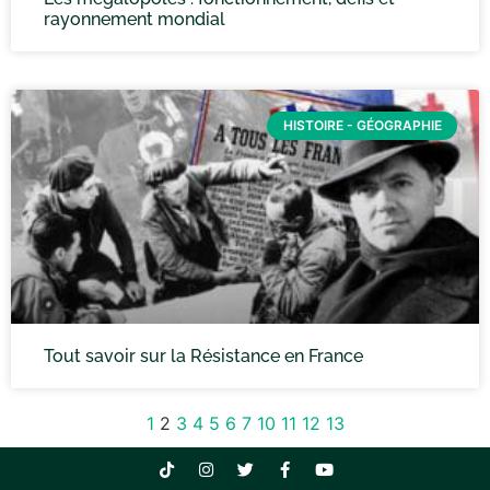
rayonnement mondial
HISTOIRE - GÉOGRAPHIE
Tout savoir sur la Résistance en France
1
2
3
4
5
6
7
10
11
12
13