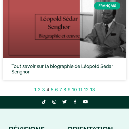
FRANÇAIS
Tout savoir sur la biographie de Léopold Sédar
Senghor
1
2
3
4
5
6
7
8
9
10
11
12
13