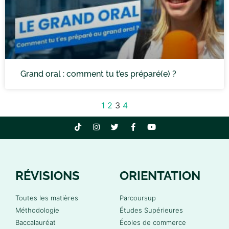
Grand oral : comment tu t’es préparé(e) ?
1
2
3
4
RÉVISIONS
ORIENTATION
Toutes les matières
Parcoursup
Méthodologie
Études Supérieures
Baccalauréat
Écoles de commerce