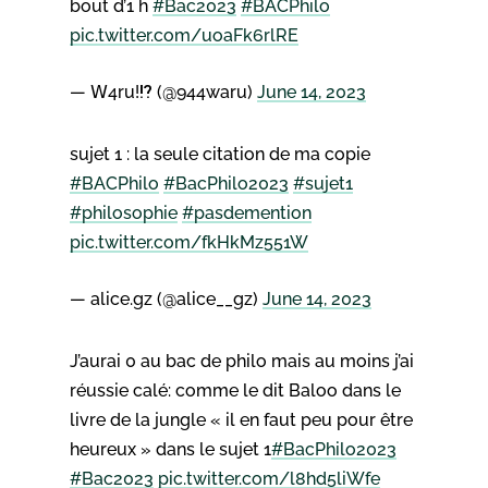
bout d’1 h
#Bac2023
#BACPhilo
pic.twitter.com/uoaFk6rlRE
— 𝖶4ru!⁉️ (@944waru)
June 14, 2023
sujet 1 : la seule citation de ma copie
#BACPhilo
#BacPhilo2023
#sujet1
#philosophie
#pasdemention
pic.twitter.com/fkHkMz551W
— alice.gz (@alice__gz)
June 14, 2023
J’aurai 0 au bac de philo mais au moins j’ai
réussie calé: comme le dit Baloo dans le
livre de la jungle « il en faut peu pour être
heureux » dans le sujet 1
#BacPhilo2023
#Bac2023
pic.twitter.com/l8hd5liWfe