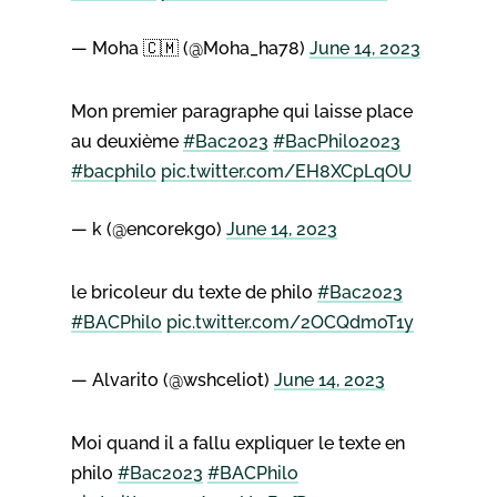
— Moha 🇨🇲 (@Moha_ha78)
June 14, 2023
Mon premier paragraphe qui laisse place
au deuxième
#Bac2023
#BacPhilo2023
#bacphilo
pic.twitter.com/EH8XCpLqOU
— k (@encorekgo)
June 14, 2023
le bricoleur du texte de philo
#Bac2023
#BACPhilo
pic.twitter.com/2OCQdmoT1y
— Alvarito (@wshceliot)
June 14, 2023
Moi quand il a fallu expliquer le texte en
philo
#Bac2023
#BACPhilo