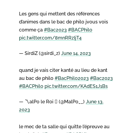
Les gens qui mettent des références
d’animes dans le bac de philo jvous vois
comme ça
#Bac2023
#BACPhilo
pic.twitter.com/8mnRRzIjT4
— SirdiZ (@sirdi_z)
June 14, 2023
quand je vais citer kanté au lieu de kant
au bac de philo
#BacPhilo2023
#Bac2023
#BACPhilo
pic.twitter.com/KAdES1J1Bs
— 〽️alPo le Roi  (@MalPo__)
June 13,
2023
le mec de ta salle qui quitte l’épreuve au