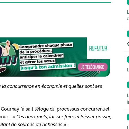
L
W
L
de la concurrence en économie et quelles sont ses
L
i
 Gournay faisait l’éloge du processus concurrentiel
nnue : «
Ces deux mots, laisser faire et laisser passer,
 autant de sources de richesses
».
L