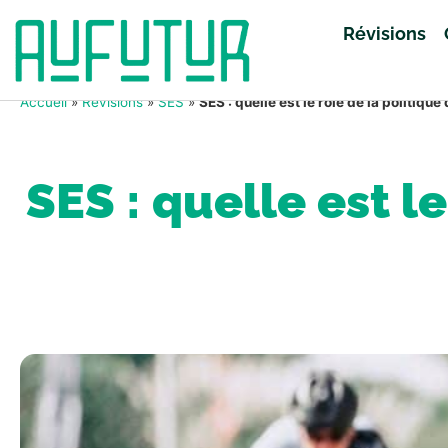
Révisions
Accueil
»
Révisions
»
SES
»
SES : quelle est le rôle de la politiqu
SES : quelle est l