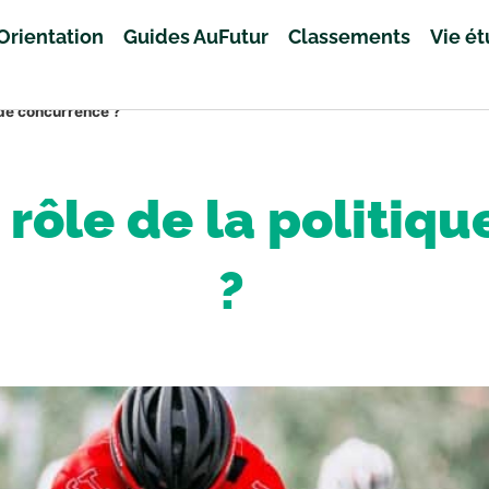
Orientation
Guides AuFutur
Classements
Vie é
e de concurrence ?
e rôle de la politi
?