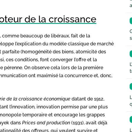
a
oteur de la croissance
G
, comme beaucoup de libéraux, fait de la
s
eloppe l’explication du modèle classique de marché
t parfaite (homogénéité des biens, atomicité des
si, ces conditions, font converger l’offre et la
L
 pérenne. On observe cela lors de la première
t
ommunication ont maximisé la concurrence et, donc,
L
rie de la croissance économique
datant de 1912,
q
tant l’innovation, innovation permise par une plus
un monopole temporaire et encourage les grappes
 Hayek dans
Prices and production
(1931), avait déjà
L
tionalité des offreurs, qui veulent survire et