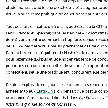
De plus, l’économiste Stigler, avait déjà réalisé une étud
étude montrait que le prix de l’électricité a augmenté a
lieu à la suite d’une politique de concurrence allant vers 
Tout cela est en réalité dû à des hypothèses de la CPP trè
sens, Brander et Spencer, dans leur article «
Export subsi
de 1985 ont montré comment la trop forte concurrence s
de la CPP, peut être nuisible. Ils prennent le cas de duo
Dans cet exemple, l’équilibre de Nash réside dans l’abse
pour l’exemple d’Airbus et Boeing : en l’absence de conc
politiques non concurrentielles de soutien à l’exportatio
conséquent, seule une pratique anti concurrentielle per
De plus en plus, de nos jours, les économistes repensent
années 1950 aux
États-Unis
, on pensait que c’est la con
croissance. Ainsi, l’auteur Lilienthal dans
Big Business
, a
notre plus grande source de richesse
».