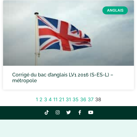
ANGLAIS
Corrigé du bac d’anglais LV1 2016 (S-ES-L) –
métropole
1
2
3
4
11
21
31
35
36
37
38