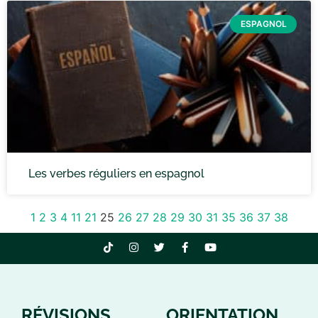
ESPAGNOL
Les verbes réguliers en espagnol
1
2
3
4
11
21
25
26
27
28
29
30
31
35
36
37
38
RÉVISIONS
ORIENTATION