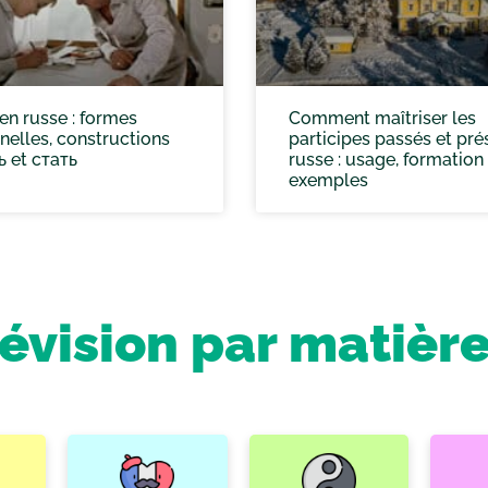
 en russe : formes
Comment maîtriser les
elles, constructions
participes passés et pré
 et стать
russe : usage, formation
exemples
révision par matièr