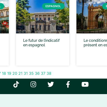
L
ESPAGNOL
Le futur de l’indicatif
Le condition
en espagnol
présent en e
7
18
19
20
21
31
35
36
37
38