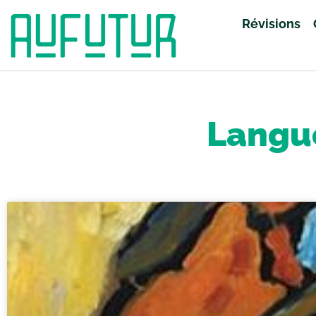
Révisions
Accueil
»
Révisions
»
Langues Vivantes
»
Page 16
Langu