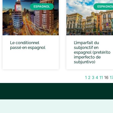
ESPAGNOL
ESPAGNO
Le conditionnel
L’imparfait du
passé en espagnol
subjonctif en
espagnol (pretérito
imperfecto de
subjuntivo)
1
2
3
4
11
16
1