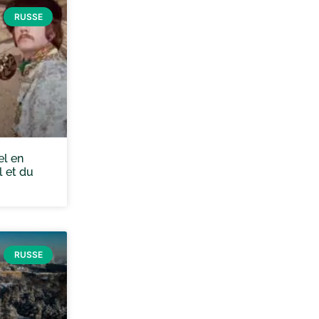
RUSSE
el en
l et du
RUSSE