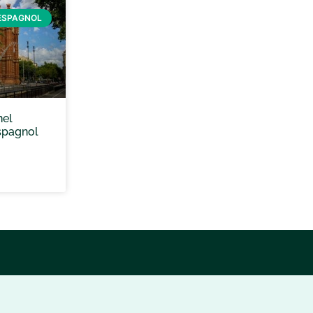
ESPAGNOL
nel
spagnol