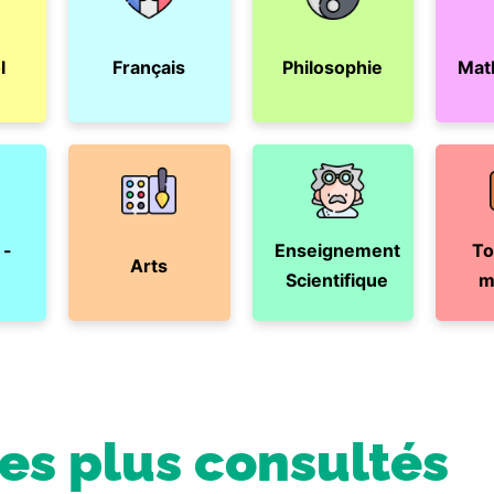
l
Français
Philosophie
Mat
 -
Enseignement
To
Arts
Scientifique
m
les plus consultés