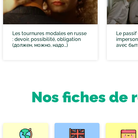
Les tournures modales en russe
Le passif
: devoir, possibilité, obligation
impersonn
(должен, можно, надо…)
avec быть
Nos fiches de 