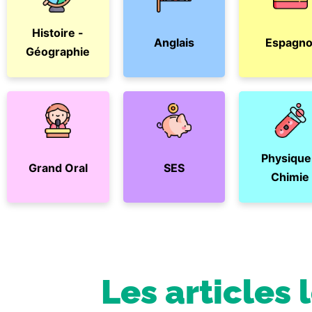
Histoire -
Anglais
Espagno
Géographie
Physique
Grand Oral
SES
Chimie
Les articles 