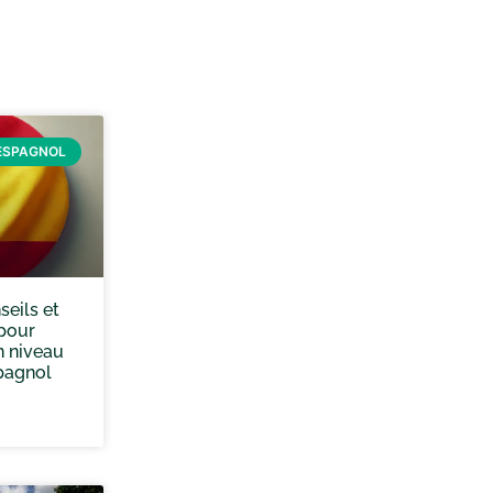
ESPAGNOL
seils et
pour
n niveau
spagnol