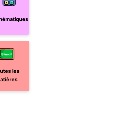
hématiques
utes les
atières