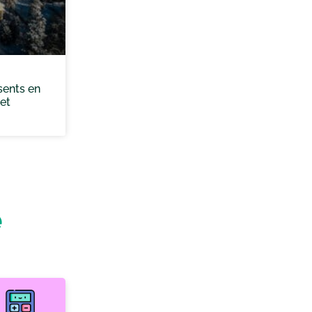
sents en
 et
e