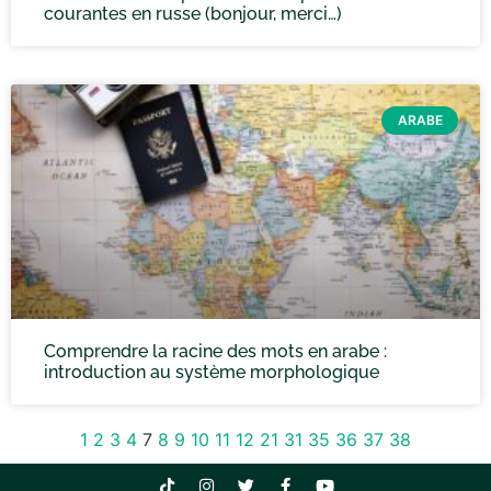
courantes en russe (bonjour, merci…)
ARABE
Comprendre la racine des mots en arabe :
introduction au système morphologique
1
2
3
4
7
8
9
10
11
12
21
31
35
36
37
38