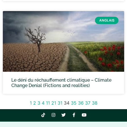
ANGLAIS
Le déni du réchauffement climatique – Climate
Change Denial (Fictions and realities)
1
2
3
4
11
21
31
34
35
36
37
38