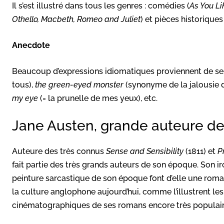
Il s’est illustré dans tous les genres : comédies (
As You Li
Othello, Macbeth, Romeo and Juliet
) et pièces historiques
Anecdote
Beaucoup d’expressions idiomatiques proviennent de se
tous),
the green-eyed monster
(synonyme de la jalousie
my eye
(= la prunelle de mes yeux), etc.
Jane Austen, grande auteure d
Auteure des très connus
Sense and Sensibility
(1811) et
P
fait partie des très grands auteurs de son époque. Son iro
peinture sarcastique de son époque font d’elle une roman
la culture anglophone aujourd’hui, comme l’illustrent l
cinématographiques de ses romans encore très populaire