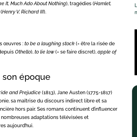
ke It, Much Ado About Nothing
), tragédies (
Hamlet,
L
 (
Henry V, Richard III
).
s œuvres :
to be a laughing stock
(= être la risée de
 depuis
Othello
),
to lie low
(= se faire discret),
apple of
e son époque
ride and Prejudice
(1813), Jane Austen (1775-1817)
nie, sa maîtrise du discours indirect libre et sa
cière hors pair. Ses romans continuent d’influencer
es nombreuses adaptations télévisées et
s aujourd’hui.