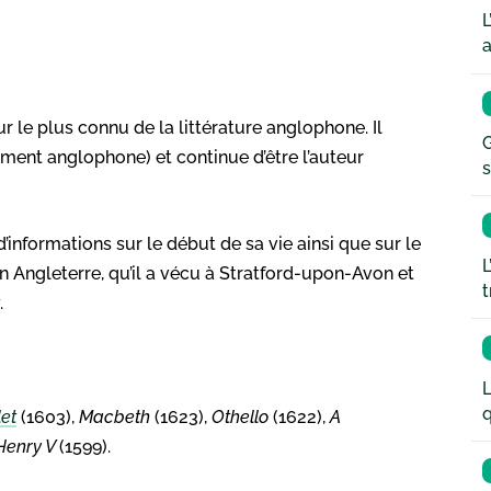
L
a
 le plus connu de la littérature anglophone. Il
G
ment anglophone) et continue d’être l’auteur
s
’informations sur le début de sa vie ainsi que sur le
L
en Angleterre, qu’il a vécu à Stratford-upon-Avon et
t
.
L
q
et
(1603),
Macbeth
(1623),
Othello
(1622),
A
Henry V
(1599).