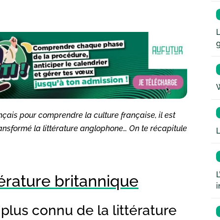
L
W
ançais pour comprendre la culture française, il est
ansformé la littérature anglophone… On te récapitule
L
L
térature britannique
i
 plus connu de la littérature