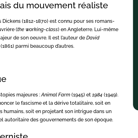
lais du mouvement réaliste
s Dickens (1812-1870) est connu pour ses romans-
vrière (
the working-class
) en Angleterre. Lui-même
ajeur de son oeuvre. Il est l’auteur de
David
s
(1861) parmi beaucoup d’autres.
ue
stopies majeures :
Animal Farm
(1945) et
1984
(1949).
ncer le fascisme et la dérive totalitaire, soit en
humains, soit en projetant son intrigue dans un
iel autoritaire des gouvernements de son époque.
erniste