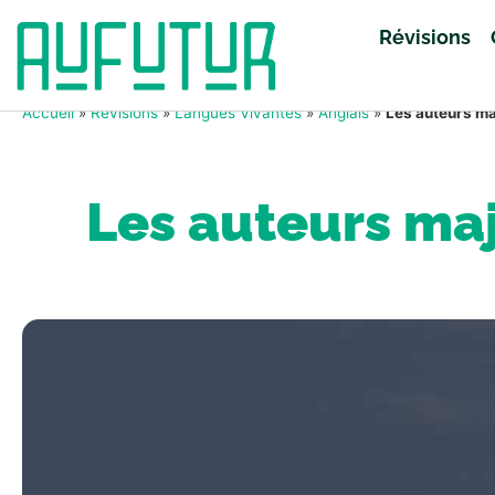
Révisions
Accueil
»
Révisions
»
Langues Vivantes
»
Anglais
»
Les auteurs ma
Les auteurs maj