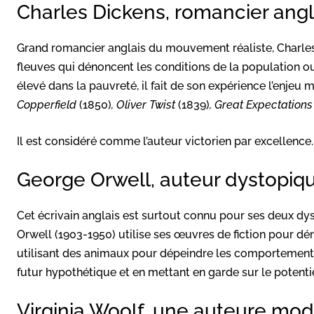
Charles Dickens, romancier ang
Grand romancier anglais du mouvement réaliste, Charle
fleuves qui dénoncent les conditions de la population ou
élevé dans la pauvreté, il fait de son expérience l’enjeu m
Copperfield
(1850)
, Oliver Twist
(1839)
, Great Expectation
Il est considéré comme l’auteur victorien par excellence.
George Orwell, auteur dystopiq
Cet écrivain anglais est surtout connu pour ses deux dy
Orwell (1903-1950) utilise ses œuvres de fiction pour déno
utilisant des animaux pour dépeindre les comportements 
futur hypothétique et en mettant en garde sur le potent
Virginia Woolf, une auteure mod