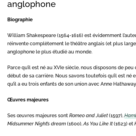
anglophone
Biographie
William Shakespeare (1564-1616) est évidemment l’auteur
réinvente complètement le théâtre anglais (et plus large
anglophone le plus étudié au monde.
Parce qu’il est né au XVIe siècle, nous disposons de peu d
début de sa carrière. Nous savons toutefois qu’il est né 
qu’il a eu trois enfants de son union avec Anne Hathaway
Œuvres
majeures
Ses œuvres majeures sont
Romeo and Juliet
(1597),
Haml
Midsummer Night’s dream
(1600),
As You Like It
(1623) et