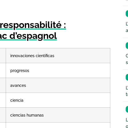
responsabilité :
L
a
bac d’espagnol
innovaciones científicas
G
s
progresos
avances
L
t
ciencia
ciencias humanas
L
q