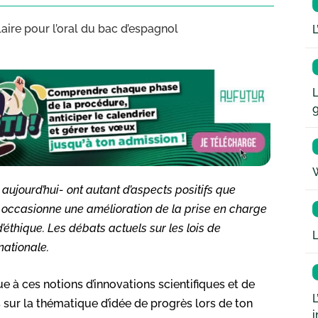
laire pour l’oral du bac d’espagnol
L
L
W
aujourd’hui- ont autant d’aspects positifs que
i occasionne une amélioration de la prise en charge
’éthique. Les débats actuels sur les lois de
L
nationale.
ue à ces notions d’innovations scientifiques et de
L
 sur la thématique d’idée de progrès lors de ton
i