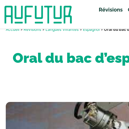
Révisions
Accueil
»
Révisions
»
Langues Vivantes
»
Espagnol
»
Oral du bac d
Oral du bac d’esp