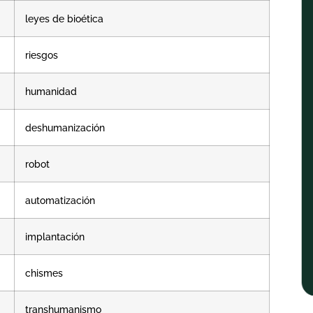
leyes de bioética
riesgos
humanidad
deshumanización
robot
automatización
implantación
chismes
transhumanismo