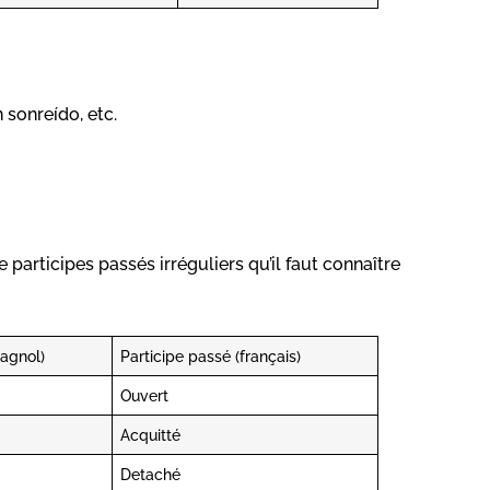
 sonreído, etc.
de participes passés irréguliers qu’il faut connaître
pagnol)
Participe passé (français)
Ouvert
Acquitté
Detaché