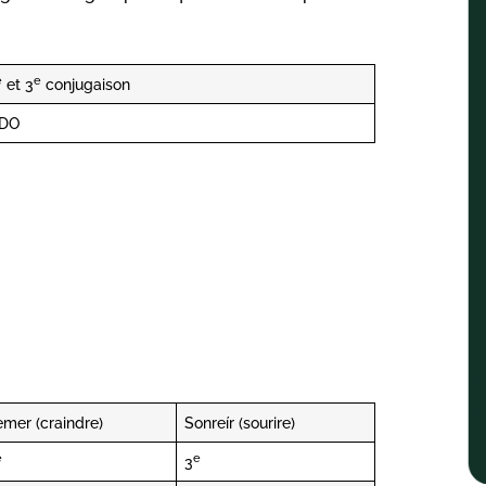
e
e
et 3
conjugaison
IDO
emer (craindre)
Sonreír (sourire)
e
e
3