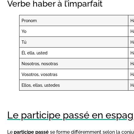
Verbe haber à l’imparfait
Pronom
H
Yo
H
Tú
H
Él, ella, usted
H
Nosotros, nosotras
H
Vosotros, vosotras
H
Ellos, ellas, ustedes
H
Le participe passé en espagn
Le
participe passé
se forme différemment selon la conjug