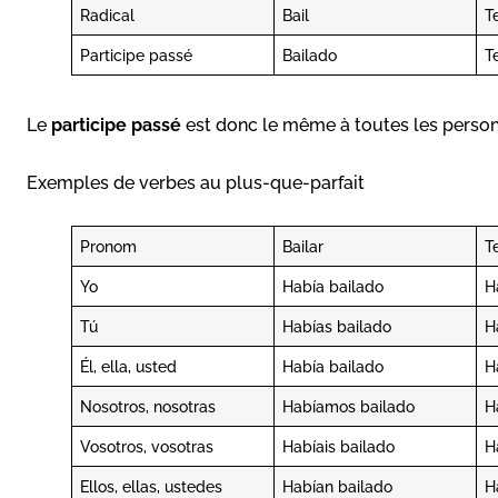
Radical
Bail
T
Participe passé
Bailado
T
Le
participe passé
est donc le même à toutes les personnes,
Exemples de verbes au plus-que-parfait
Pronom
Bailar
T
Yo
Había bailado
H
Tú
Habías bailado
H
Él, ella, usted
Había bailado
H
Nosotros, nosotras
Habíamos bailado
H
Vosotros, vosotras
Habíais bailado
H
Ellos, ellas, ustedes
Habían bailado
H