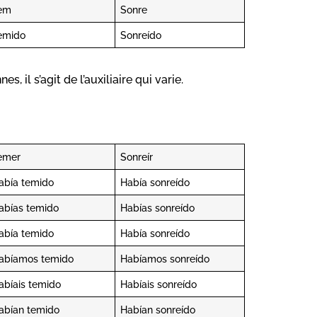
em
Sonre
emido
Sonreído
 il s’agit de l’auxiliaire qui varie.
emer
Sonreír
abía temido
Había sonreído
abías temido
Habías sonreído
abía temido
Había sonreído
abíamos temido
Habíamos sonreído
abíais temido
Habíais sonreído
abían temido
Habían sonreído