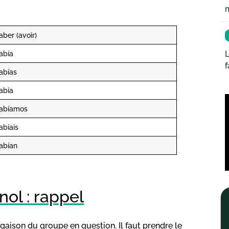
aber (avoir)
abía
L
abías
abía
abíamos
abíais
abían
ol : rappel
aison du groupe en question. Il faut prendre le