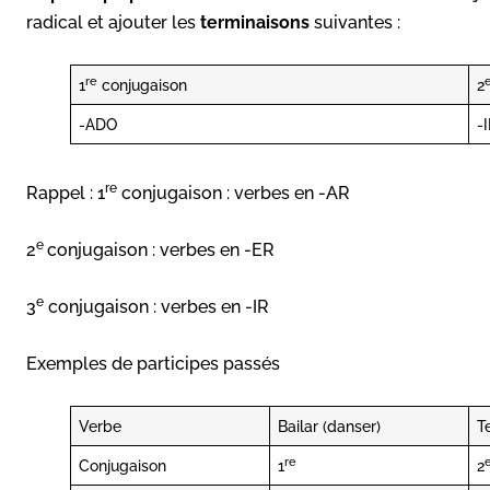
radical et ajouter les
terminaisons
suivantes :
re
1
conjugaison
2
-ADO
-
re
Rappel : 1
conjugaison : verbes en -AR
e
2
conjugaison : verbes en -ER
e
3
conjugaison : verbes en -IR
Exemples de participes passés
Verbe
Bailar (danser)
T
re
Conjugaison
1
2