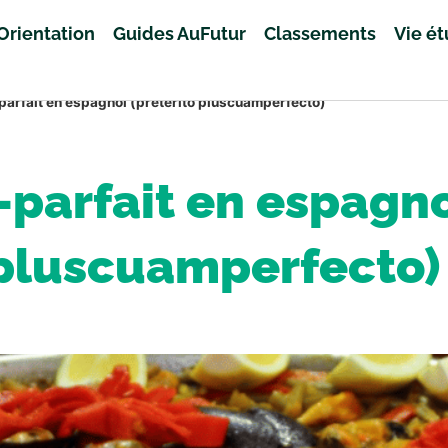
Orientation
Guides AuFutur
Classements
Vie é
parfait en espagnol (pretérito pluscuamperfecto)
parfait en espagno
pluscuamperfecto)