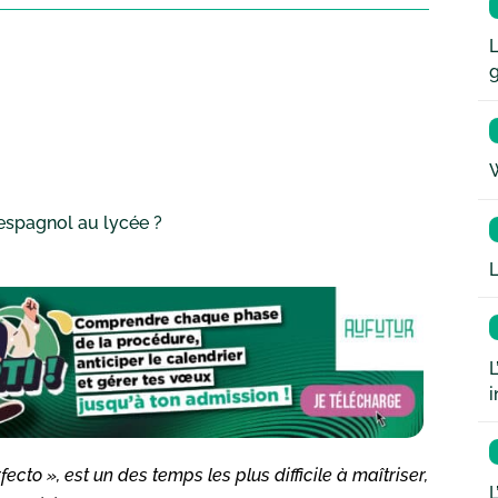
L
W
espagnol au lycée ?
L
L
i
to », est un des temps les plus difficile à maîtriser,
L