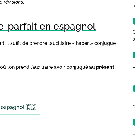
e révisions.
a
e-parfait en espagnol
G
s
it
, il suffit de prendre l’auxiliaire « haber » conjugué
L
, où l’on prend l’auxiliaire avoir conjugué au
présent
t
L
q
 espagnol 🇪🇸
L