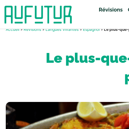
Révisions
Accueil
»
Révisions
»
Langues Vivantes
»
Espagnol
»
Le plus-que-
Le plus-que-