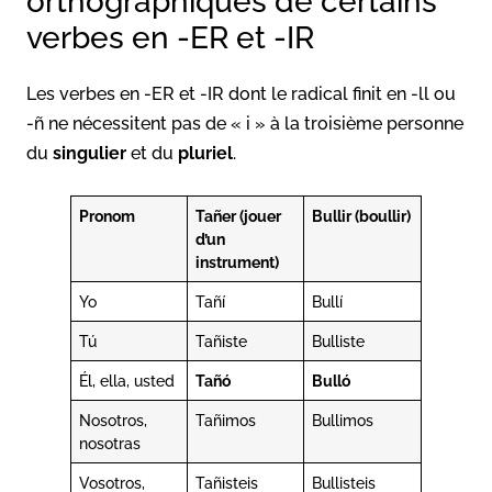
orthographiques de certains
verbes en -ER et -IR
Les verbes en -ER et -IR dont le radical finit en -ll ou
-ñ ne nécessitent pas de « i » à la troisième personne
du
singulier
et du
pluriel
.
Pronom
Tañer (jouer
Bullir (boullir)
d’un
instrument)
Yo
Tañí
Bullí
Tú
Tañiste
Bulliste
Él, ella, usted
Tañó
Bulló
Nosotros,
Tañimos
Bullimos
nosotras
Vosotros,
Tañisteis
Bullisteis