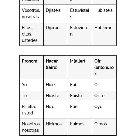
Vosotros,
Dijisteis
Estuvistei
Hubisteis
vosotras
s
Ellos,
Dijeron
Estuviero
Hubieron
ellas,
n
ustedes
Pronom
Hacer
Ir (aller)
Oír
(faire)
(entendre
)
Yo
Hice
Fui
Oí
Tú
Hiciste
Fuiste
Oíste
Él, ella,
Hizo
Fue
Oyó
usted
Nosotros,
Hicimos
Fuimos
Oímos
nosotras