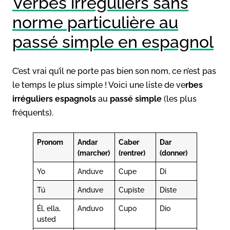
Verbes irréguliers sans
norme particulière au
passé simple en espagnol
C’est vrai qu’il ne porte pas bien son nom, ce n’est pas
le temps le plus simple ! Voici une liste de ve
rbes
irréguliers espagnols
au
passé simple
(les plus
fréquents).
Pronom
Andar
Caber
Dar
(marcher)
(rentrer)
(donner)
Yo
Anduve
Cupe
Di
Tú
Anduve
Cupiste
Diste
Él, ella,
Anduvo
Cupo
Dio
usted