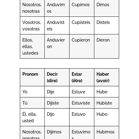
Nosotros,
Anduvim
Cupimos
Dimos
nosotras
os
Vosotros,
Anduvist
Cupisteis
Disteis
vosotras
eis
Ellos,
Anduvier
Cupieron
Dieron
ellas,
on
ustedes
Pronom
Decir
Estar
Haber
(dire)
(être)
(avoir)
Yo
Dije
Estuve
Hube
Tú
Dijiste
Estuviste
Hubiste
Él, ella,
Dijo
Estuvo
Hubo
usted
Nosotros,
Dijimos
Estuvimo
Hubimos
nosotras
s