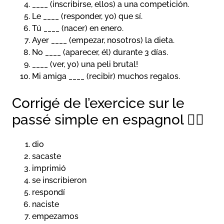
____ (inscribirse, ellos) a una competición.
Le ____ (responder, yo) que sí.
Tú ____ (nacer) en enero.
Ayer ____ (empezar, nosotros) la dieta.
No ____ (aparecer, él) durante 3 días.
____ (ver, yo) una peli brutal!
Mi amiga ____ (recibir) muchos regalos.
Corrigé de l’exercice sur le
passé simple en espagnol ✍🏼
dio
sacaste
imprimió
se inscribieron
respondí
naciste
empezamos