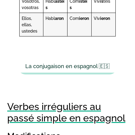
Vosotros,
Habl
astei
Com
istei
Viv
is
teis
vosotras
s
s
Ellos,
Habl
aron
Com
ieron
Viv
ieron
ellas,
ustedes
La conjugaison en espagnol 🇪🇸
Verbes irréguliers au
passé simple en espagnol