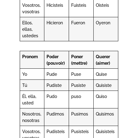
Vosotros,
Hicisteis
Fuisteis
Oísteis
vosotras
Ellos,
Hicieron
Fueron
Oyeron
ellas,
ustedes
Pronom
Poder
Poner
Querer
(pouvoir)
(mettre)
(aimer)
Yo
Pude
Puse
Quise
Tú
Pudiste
Pusiste
Quisiste
Él, ella,
Pudo
puso
Quiso
usted
Nosotros,
Pudimos
Pusimos
Quisimos
nosotras
Vosotros,
Pudisteis
Pusisteis
Quisisteis
vosotras