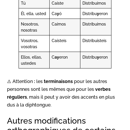
Tú
Caíste
Distribuímos
Él, ella, usted
Ca
y
ó
Distribu
y
eron
Nosotros,
Caímos
Distribuímos
nosotras
Vosotros,
Caísteis
Distribuísteis
vosotras
Ellos, ellas,
C
ay
eron
Distribu
y
eron
ustedes
⚠️ Attention
:
les
terminaisons
pour les autres
personnes sont les mêmes que pour les
verbes
réguliers
, mais il peut y avoir des accents en plus
dus à la diphtongue.
Autres modifications