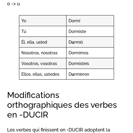
o -> u
Yo
Dormí
Tú
Dormiste
Él, ella, usted
D
u
rmió
Nosotros, nosotras
Dormimos
Vosotros, vosotras
Dormisteis
Ellos, ellas, ustedes
D
u
rmieron
Modifications
orthographiques des verbes
en -DUCIR
Les verbes qui finissent en -DUCIR adoptent la