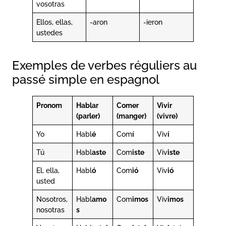
vosotras
Ellos, ellas,
-aron
-ieron
ustedes
Exemples de verbes réguliers au
passé simple en espagnol
Pronom
Hablar
Comer
Vivir
(parler)
(manger)
(vivre)
Yo
Habl
é
Com
í
Viv
í
Tú
Habl
aste
Com
iste
Viv
iste
El, ella,
Habl
ó
Com
ió
Viv
ió
usted
Nosotros,
Habl
amo
Com
imos
Viv
imos
nosotras
s