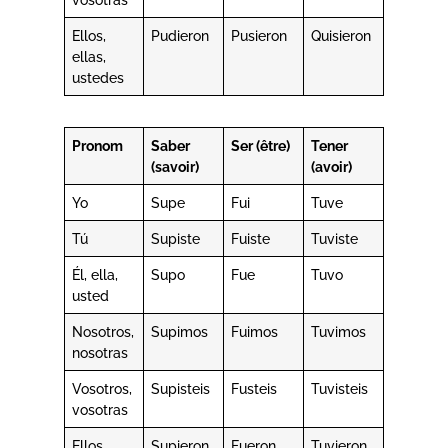
Ellos,
Pudieron
Pusieron
Quisieron
ellas,
ustedes
Pronom
Saber
Ser (être)
Tener
(savoir)
(avoir)
Yo
Supe
Fui
Tuve
Tú
Supiste
Fuiste
Tuviste
Él, ella,
Supo
Fue
Tuvo
usted
Nosotros,
Supimos
Fuimos
Tuvimos
nosotras
Vosotros,
Supisteis
Fusteis
Tuvisteis
vosotras
Ellos,
Supieron
Fueron
Tuvieron