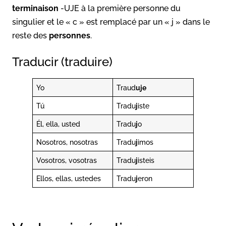
terminaison
-UJE à la première personne du
singulier et le « c » est remplacé par un « j » dans le
reste des
personnes
.
Traducir (traduire)
Yo
Traud
uje
Tú
Tradu
j
iste
Él, ella, usted
Tradu
j
o
Nosotros, nosotras
Tradu
j
imos
Vosotros, vosotras
Tradu
j
isteis
Ellos, ellas, ustedes
Tradu
j
eron