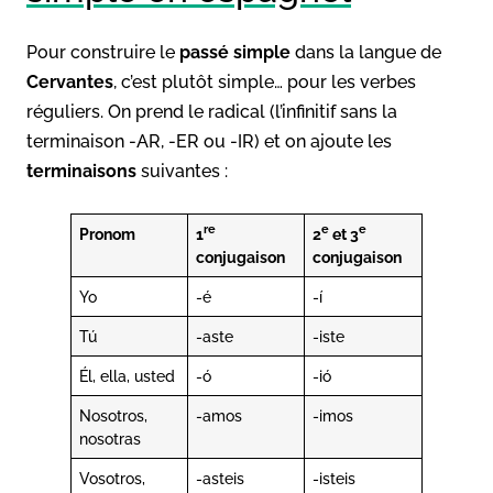
Pour construire le
passé simple
dans la langue de
Cervantes
, c’est plutôt simple… pour les verbes
réguliers. On prend le radical (l’infinitif sans la
terminaison -AR, -ER ou -IR) et on ajoute les
terminaisons
suivantes :
re
e
e
Pronom
1
2
et 3
conjugaison
conjugaison
Yo
-é
-í
Tú
-aste
-iste
Él, ella, usted
-ó
-ió
Nosotros,
-amos
-imos
nosotras
Vosotros,
-asteis
-isteis