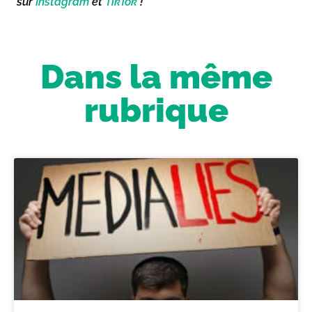
sur
Instagram
et
TikTok
!
Dans la même
rubrique