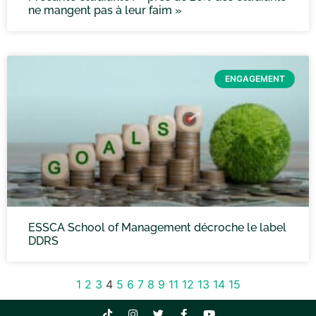
ne mangent pas à leur faim »
ENGAGEMENT
ESSCA School of Management décroche le label
DDRS
1
2
3
4
5
6
7
8
9
11
12
13
14
15