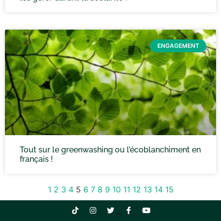
ENGAGEMENT
Tout sur le greenwashing ou l’écoblanchiment en
français !
1
2
3
4
5
6
7
8
9
10
11
12
13
14
15