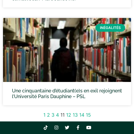
INÉGALITÉS
Une cinquantaine d’étudiant(e)s en exil rejoignent
l’Université Paris Dauphine – PSL
1
2
3
4
11
12
13
14
15