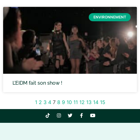
ENVIRONNEMENT
L’EIDM fait son show !
1
2
3
4
7
8
9
10
11
12
13
14
15